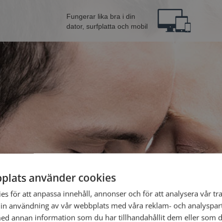
Fungerar lika bra i din
dator, surfplatta och mobil
plats använder cookies
lman från Gotland
Bli 
s för att anpassa innehåll, annonser och för att analysera vår tra
in användning av vår webbplats med våra reklam- och analyspar
d annan information som du har tillhandahållit dem eller som d
Jag är en: