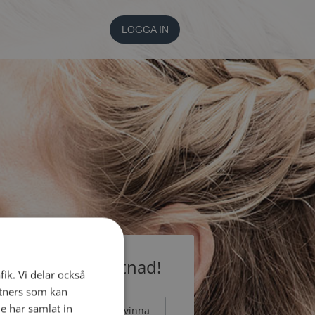
LOGGA IN
medlem utan kostnad!
fik. Vi delar också
tners som kan
e har samlat in
Man
Kvinna