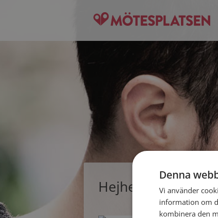
Denna webb
Hejhej8819, singe
Vi använder cookie
information om d
kombinera den me