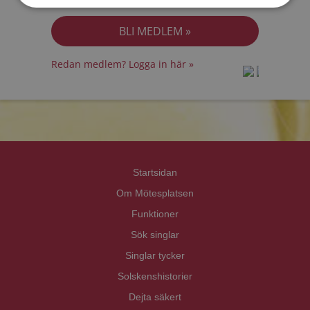
Jag accepterar
Personuppgiftspolicyn
Redan medlem? Logga in här »
prot
prot
Priva
Priva
Startsidan
Om Mötesplatsen
Funktioner
Sök singlar
Singlar tycker
Solskenshistorier
Dejta säkert