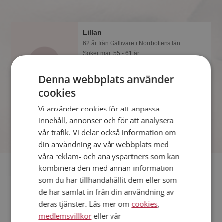
Lillan
62 år från Gällivare i Norrbottens län
Söker man 55 - 61 år
Visst verkar denna singel trevlig? Det
Denna webbplats använder
tar en minut att bli medlem på
Mötesplatsen, sen kan du lära dig allt
cookies
om Lillan.
Vi använder cookies för att anpassa
innehåll, annonser och för att analysera
vår trafik. Vi delar också information om
din användning av vår webbplats med
våra reklam- och analyspartners som kan
Fler singlar
kombinera den med annan information
som du har tillhandahållit dem eller som
de har samlat in från din användning av
Fler singelkvinnor från Gällivare
:
Paramjot Efva
,
Lola
,
Hdtjej
deras tjänster. Läs mer om
cookies
,
Män från Gällivare
medlemsvillkor
eller vår
Dejta kvinnor i Sverige