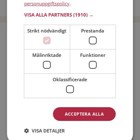
personuppgiftspolicy
.
Dejta män i Sverige
VISA ALLA PARTNERS
(1910) →
Strikt nödvändigt
Prestanda
Bli medlem utan kostnad!
Jag är en:
Man
Kvinna
Målinriktade
Funktioner
Min ålder:
Oklassificerade
ACCEPTERA ALLA
VISA DETALJER
Jag accepterar
Medlemsvillkoren