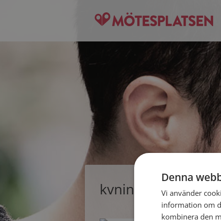
Denna webb
kvninnlig kv, singe
Vi använder cookie
information om d
kombinera den me