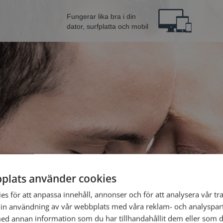
Fungerar lika bra i din
dator, surfplatta och mobil
plats använder cookies
lkvinna från Tyresö
Bli 
s för att anpassa innehåll, annonser och för att analysera vår tra
in användning av vår webbplats med våra reklam- och analyspar
d annan information som du har tillhandahållit dem eller som d
Jag är en: