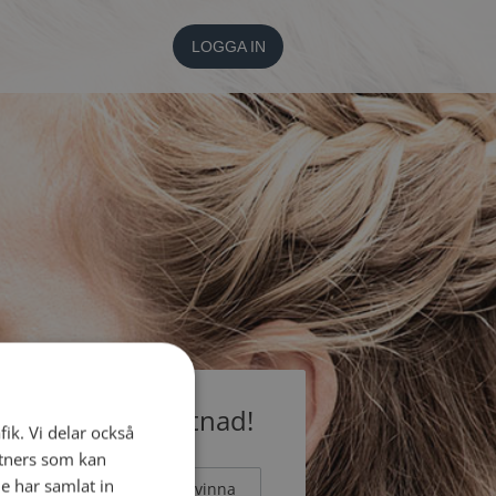
LOGGA IN
medlem utan kostnad!
fik. Vi delar också
tners som kan
e har samlat in
Man
Kvinna