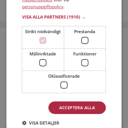
Dejta kvinnor i Sverige
personuppgiftspolicy
.
Dejta män i Sverige
VISA ALLA PARTNERS
(1910) →
Strikt nödvändigt
Prestanda
Bli medlem utan kostnad!
Målinriktade
Funktioner
Jag är en:
Man
Kvinna
Min ålder:
Oklassificerade
ACCEPTERA ALLA
VISA DETALJER