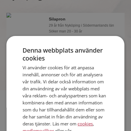
Silapron
29 år från Nyköping i Södermanlands län
Söker man 20 - 30 år
Visst verkar denna singel trevlig? Det
tar en minut att bli medlem på
Denna webbplats använder
Mötesplatsen, sen kan du lära dig allt
cookies
om Silapron.
Vi använder cookies för att anpassa
innehåll, annonser och för att analysera
vår trafik. Vi delar också information om
din användning av vår webbplats med
våra reklam- och analyspartners som kan
Fler singlar
kombinera den med annan information
som du har tillhandahållit dem eller som
Fler singelkvinnor från Nyköping
:
Ingela74
,
Girl86
,
de har samlat in från din användning av
Lena1950
deras tjänster. Läs mer om
cookies
,
Män från Nyköping
medlemsvillkor
eller vår