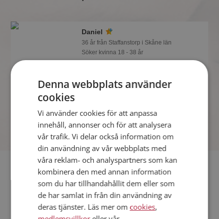
Daniel
36 år från Staffanstorp i Skåne län
Söker kvinna 18 - 38 år
Vill du veta om Daniel är rätt för dig?
Bli medlem och se vad Daniel gillar att
Denna webbplats använder
göra på kvällarna. Kanske en
cookies
träningsfantast som du?
Vi använder cookies för att anpassa
innehåll, annonser och för att analysera
vår trafik. Vi delar också information om
din användning av vår webbplats med
våra reklam- och analyspartners som kan
Fler singlar
kombinera den med annan information
som du har tillhandahållit dem eller som
Fler singelmän från Staffanstorp
:
Janne
,
avslappnad79
,
de har samlat in från din användning av
Erik1981
deras tjänster. Läs mer om
cookies
,
Kvinnor från Staffanstorp
medlemsvillkor
eller vår