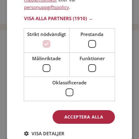
Dejta kvinnor i Sverige
personuppgiftspolicy
.
Dejta män i Sverige
VISA ALLA PARTNERS
(1910) →
Strikt nödvändigt
Prestanda
Bli medlem utan kostnad!
Målinriktade
Funktioner
Jag är en:
Man
Kvinna
Min ålder:
Oklassificerade
ACCEPTERA ALLA
VISA DETALJER