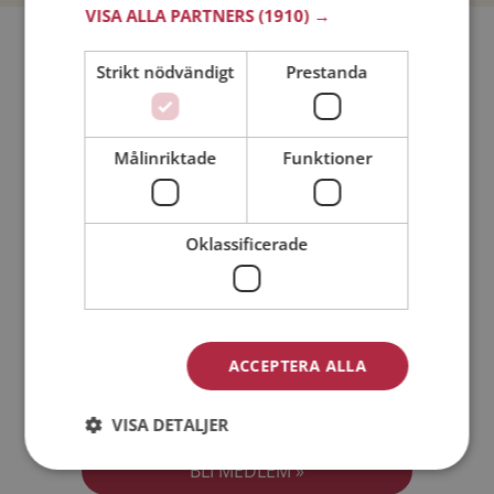
VISA ALLA PARTNERS
(1910) →
Bli medlem utan kostnad!
Strikt nödvändigt
Prestanda
Jag är en:
Man
Kvinna
Målinriktade
Funktioner
Min ålder:
Oklassificerade
ACCEPTERA ALLA
Jag accepterar
Medlemsvillkoren
VISA DETALJER
Jag accepterar
Personuppgiftspolicyn