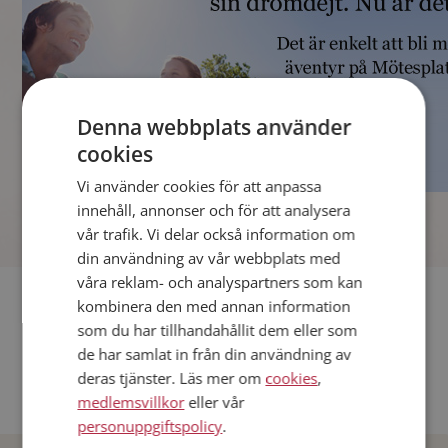
Denna webbplats använder
cookies
Vi använder cookies för att anpassa
]
innehåll, annonser och för att analysera
vår trafik. Vi delar också information om
din användning av vår webbplats med
våra reklam- och analyspartners som kan
Fler singlar
kombinera den med annan information
som du har tillhandahållit dem eller som
Andra singlar från Stockholm
de har samlat in från din användning av
deras tjänster. Läs mer om
cookies
,
Dejta män i Sverige
medlemsvillkor
eller vår
Dejta kvinnor i Sverige
personuppgiftspolicy
.