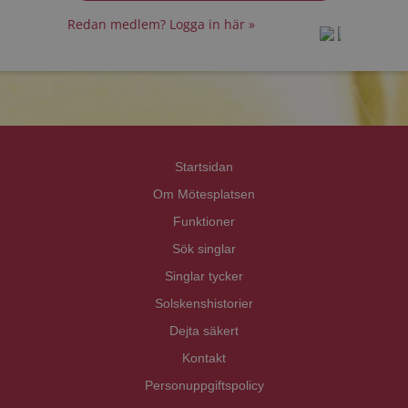
Redan medlem? Logga in här »
prot
prot
Priva
Priva
Startsidan
Om Mötesplatsen
Funktioner
Sök singlar
Singlar tycker
Solskenshistorier
Dejta säkert
Kontakt
Personuppgiftspolicy