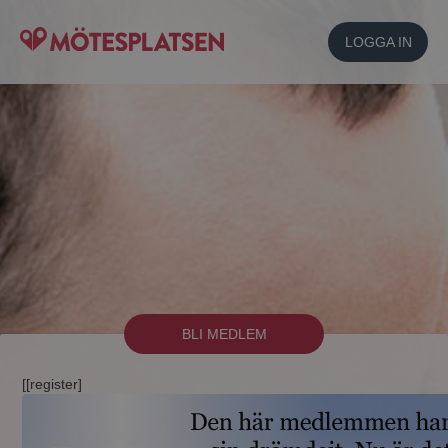
LOGGA IN
BLI MEDLEM
[[register]