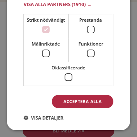
VISA ALLA PARTNERS
(1910) →
Bli medlem utan kostnad!
Strikt nödvändigt
Prestanda
Jag är en:
Man
Kvinna
Målinriktade
Funktioner
Min ålder:
Oklassificerade
ACCEPTERA ALLA
Jag accepterar
Medlemsvillkoren
VISA DETALJER
Jag accepterar
Personuppgiftspolicyn