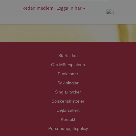
Redan medlem? Logga in här »
prot
prot
Priva
Priva
Startsidan
Om Mötesplatsen
Funktioner
Sök singlar
Singlar tycker
Solskenshistorier
Dejta säkert
Kontakt
Personuppgiftspolicy