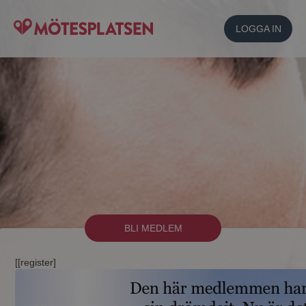
LOGGA IN
BLI MEDLEM
[[register]