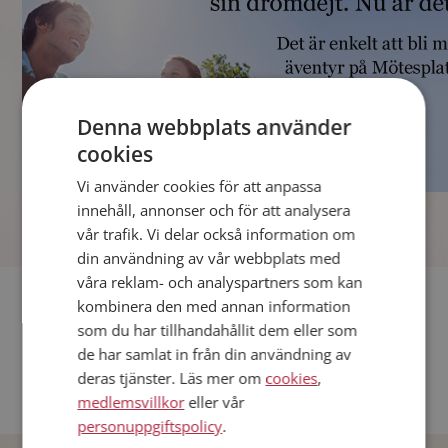
Denna webbplats använder
cookies
Vi använder cookies för att anpassa
]
innehåll, annonser och för att analysera
vår trafik. Vi delar också information om
din användning av vår webbplats med
våra reklam- och analyspartners som kan
Fler singlar
kombinera den med annan information
som du har tillhandahållit dem eller som
Andra singlar från Stockholm
de har samlat in från din användning av
deras tjänster. Läs mer om
cookies
,
Dejta män i Sverige
medlemsvillkor
eller vår
Dejta kvinnor i Sverige
personuppgiftspolicy
.