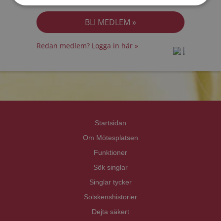
Jag accepterar
Personuppgiftspolicyn
Redan medlem? Logga in här »
prot
prot
Priva
Priva
Startsidan
Om Mötesplatsen
Funktioner
Sök singlar
Singlar tycker
Solskenshistorier
Dejta säkert