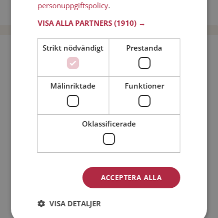
personuppgiftspolicy
.
Dejta män i Sverige
VISA ALLA PARTNERS
(1910) →
Strikt nödvändigt
Prestanda
Bli medlem utan kostnad!
Jag är en:
Man
Kvinna
Målinriktade
Funktioner
Min ålder:
Oklassificerade
ACCEPTERA ALLA
VISA DETALJER
Jag accepterar
Medlemsvillkoren