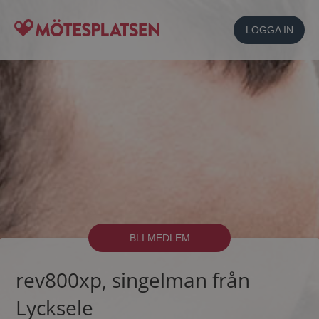
LOGGA IN
BLI MEDLEM
rev800xp, singelman från
Lycksele