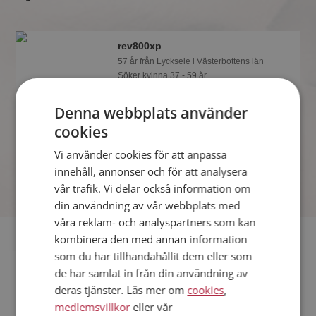
rev800xp
57 år från Lycksele i Västerbottens län
Söker kvinna 37 - 59 år
Vad jobbar rev800xp med? Som
Denna webbplats använder
medlem på Mötesplatsen får du reda
på alla möjliga detaljer om alla
cookies
singlarna.
Vi använder cookies för att anpassa
innehåll, annonser och för att analysera
vår trafik. Vi delar också information om
din användning av vår webbplats med
våra reklam- och analyspartners som kan
Fler singlar
kombinera den med annan information
som du har tillhandahållit dem eller som
de har samlat in från din användning av
Fler singelmän från Lycksele
:
Bubbros 74
,
Magnus
,
Lars226
deras tjänster. Läs mer om
cookies
,
Kvinnor från Lycksele
medlemsvillkor
eller vår
Dejta kvinnor i Sverige