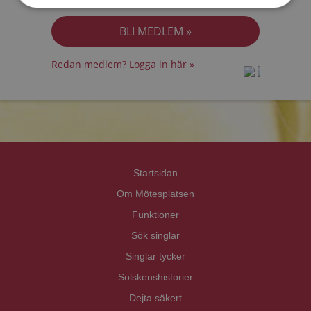
Jag accepterar
Personuppgiftspolicyn
Redan medlem? Logga in här »
prot
prot
Priva
Priva
Startsidan
Om Mötesplatsen
Funktioner
Sök singlar
Singlar tycker
Solskenshistorier
Dejta säkert