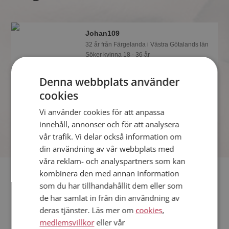
Johan109
32 år från Färgelanda i Västra Götalands län
Söker kvinna 18 - 36 år
Du kan chatta live med Johan109 och
Denna webbplats använder
alla andra singlar om du är medlem på
Mötesplatsen. Du kan bli medlem fort
cookies
och enkelt.
Vi använder cookies för att anpassa
innehåll, annonser och för att analysera
vår trafik. Vi delar också information om
din användning av vår webbplats med
våra reklam- och analyspartners som kan
Fler singlar
kombinera den med annan information
som du har tillhandahållit dem eller som
de har samlat in från din användning av
Fler singelmän från Färgelanda
:
Linus66
,
Jolik
,
kjell312
deras tjänster. Läs mer om
cookies
,
Kvinnor från Färgelanda
medlemsvillkor
eller vår
Dejta kvinnor i Sverige