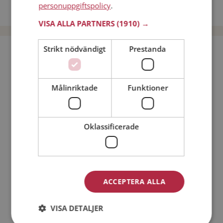
personuppgiftspolicy
.
Dejta män i Sverige
VISA ALLA PARTNERS
(1910) →
Strikt nödvändigt
Prestanda
Bli medlem utan kostnad!
Jag är en:
Man
Kvinna
Målinriktade
Funktioner
Min ålder:
Oklassificerade
ACCEPTERA ALLA
VISA DETALJER
Jag accepterar
Medlemsvillkoren