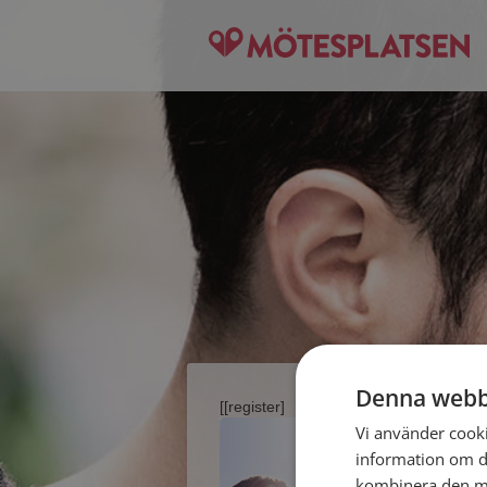
Denna webb
[[register]
Vi använder cookie
information om d
kombinera den me