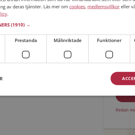
ing av deras tjänster. Läs mer om
cookies
,
medlemsvillkor
eller v
Min ålder
licy
.
TNERS
(1910) →
Prestanda
Målinriktade
Funktioner
Jag acc
ER
ACCE
Jag acc
Redan me