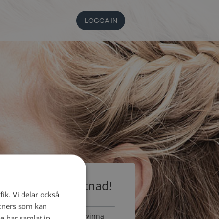
LOGGA IN
medlem utan kostnad!
fik. Vi delar också
tners som kan
Man
Kvinna
e har samlat in