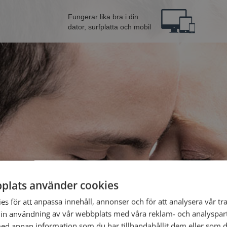
Fungerar lika bra i din
dator, surfplatta och mobil
plats använder cookies
Bli 
s för att anpassa innehåll, annonser och för att analysera vår tra
in användning av vår webbplats med våra reklam- och analyspar
Jag är en:
d annan information som du har tillhandahållit dem eller som d