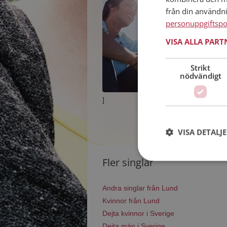
från din användn
personuppgiftspo
VISA ALLA PAR
Strikt
nödvändigt
]
VISA DETALJ
Fler singlar
Andra singlar från Lund
Kvinnor från Lund
Dejta kvinnor i Sverige
Dejta män i Sverige