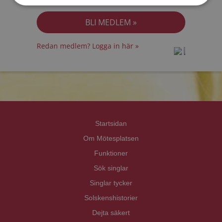
Jag accepterar
Personuppgiftspolicyn
Redan medlem? Logga in här »
prot
prot
Priva
Priva
Startsidan
Om Mötesplatsen
Funktioner
Sök singlar
Singlar tycker
Solskenshistorier
Dejta säkert