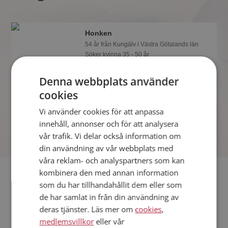
Honken
54 år från Kungälv i Västra Götalands län
Söker kvinna 35 - 50 år
Du kan chatta live med Honken och
Denna webbplats använder
alla andra singlar om du är medlem på
Mötesplatsen. Du kan bli medlem fort
cookies
och enkelt.
Vi använder cookies för att anpassa
innehåll, annonser och för att analysera
vår trafik. Vi delar också information om
din användning av vår webbplats med
våra reklam- och analyspartners som kan
Fler singlar
kombinera den med annan information
som du har tillhandahållit dem eller som
de har samlat in från din användning av
Fler singelmän från Kungälv
:
mötmig
,
MrNice
,
Cushel
deras tjänster. Läs mer om
cookies
,
Kvinnor från Kungälv
medlemsvillkor
eller vår
Dejta kvinnor i Sverige