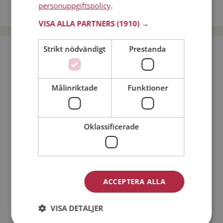
personuppgiftspolicy
.
Dejta män i Sverige
VISA ALLA PARTNERS
(1910) →
Strikt nödvändigt
Prestanda
Bli medlem utan kostnad!
Jag är en:
Man
Kvinna
Målinriktade
Funktioner
Min ålder:
Oklassificerade
ACCEPTERA ALLA
VISA DETALJER
Jag accepterar
Medlemsvillkoren