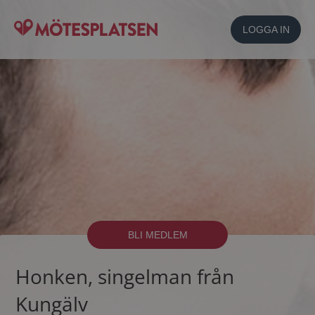
LOGGA IN
BLI MEDLEM
Honken, singelman från
Kungälv