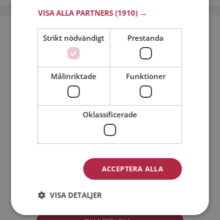
VISA ALLA PARTNERS
(1910) →
Bli medlem utan kostnad!
Strikt nödvändigt
Prestanda
Jag är en:
Man
Kvinna
Målinriktade
Funktioner
Min ålder:
Oklassificerade
ACCEPTERA ALLA
Jag accepterar
Medlemsvillkoren
VISA DETALJER
Jag accepterar
Personuppgiftspolicyn