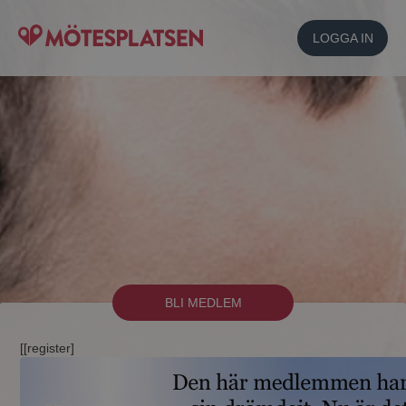
LOGGA IN
BLI MEDLEM
[[register]