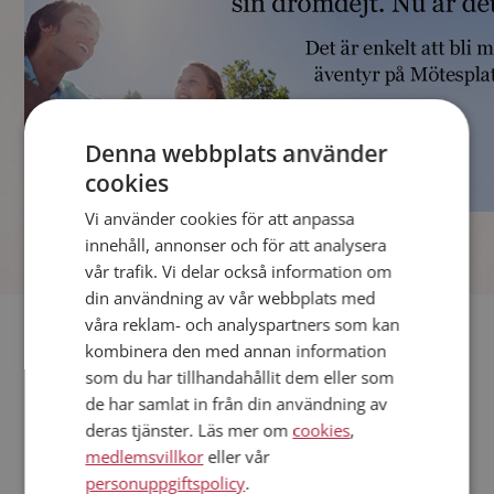
Denna webbplats använder
cookies
Vi använder cookies för att anpassa
]
innehåll, annonser och för att analysera
vår trafik. Vi delar också information om
din användning av vår webbplats med
våra reklam- och analyspartners som kan
Fler singlar
kombinera den med annan information
som du har tillhandahållit dem eller som
Andra singlar från Sollentuna
de har samlat in från din användning av
Kvinnor från Sollentuna
deras tjänster. Läs mer om
cookies
,
Dejta kvinnor i Sverige
medlemsvillkor
eller vår
Dejta män i Sverige
personuppgiftspolicy
.