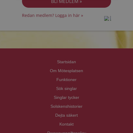
Redan medlem? Logga in här »
prot
prot
Priva
Priva
Startsidan
Om Mötesplatsen
Funktioner
Sök singlar
Singlar tycker
Solskenshistorier
Dejta säkert
Kontakt