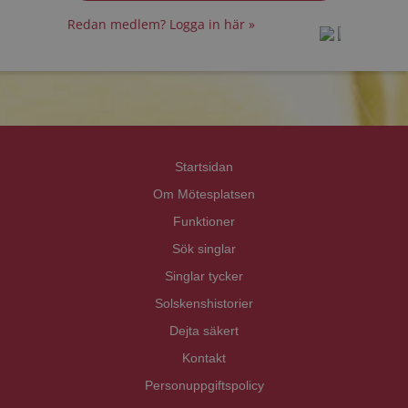
Redan medlem? Logga in här »
prot
prot
Priva
Priva
Startsidan
Om Mötesplatsen
Funktioner
Sök singlar
Singlar tycker
Solskenshistorier
Dejta säkert
Kontakt
Personuppgiftspolicy