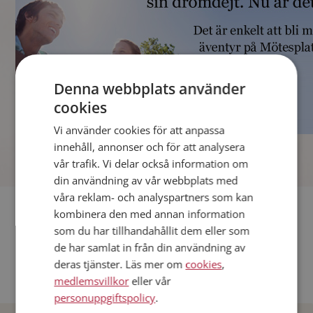
Denna webbplats använder
cookies
Vi använder cookies för att anpassa
]
innehåll, annonser och för att analysera
vår trafik. Vi delar också information om
din användning av vår webbplats med
våra reklam- och analyspartners som kan
Fler singlar
kombinera den med annan information
som du har tillhandahållit dem eller som
Andra singlar från Stockholm
de har samlat in från din användning av
deras tjänster. Läs mer om
cookies
,
Dejta män i Sverige
medlemsvillkor
eller vår
Dejta kvinnor i Sverige
personuppgiftspolicy
.