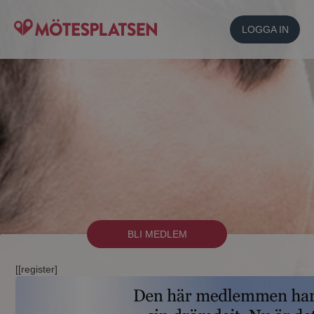
LOGGA IN
BLI MEDLEM
[[register]