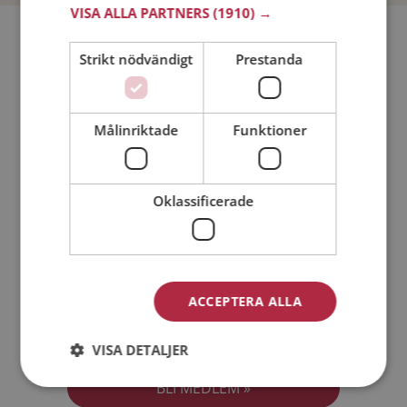
VISA ALLA PARTNERS
(1910) →
Bli medlem utan kostnad!
Strikt nödvändigt
Prestanda
Jag är en:
Man
Kvinna
Målinriktade
Funktioner
Min ålder:
Oklassificerade
ACCEPTERA ALLA
Jag accepterar
Medlemsvillkoren
VISA DETALJER
Jag accepterar
Personuppgiftspolicyn