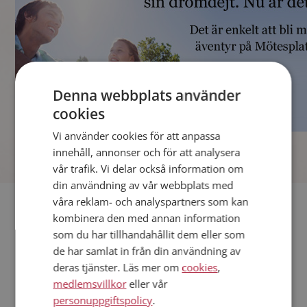
Denna webbplats använder
cookies
Vi använder cookies för att anpassa
]
innehåll, annonser och för att analysera
vår trafik. Vi delar också information om
din användning av vår webbplats med
våra reklam- och analyspartners som kan
Fler singlar
kombinera den med annan information
som du har tillhandahållit dem eller som
Andra singlar från Gävle
de har samlat in från din användning av
Kvinnor från Gävle
deras tjänster. Läs mer om
cookies
,
Dejta kvinnor i Sverige
medlemsvillkor
eller vår
Dejta män i Sverige
personuppgiftspolicy
.