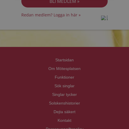
Redan medlem? Logga in här »
prot
prot
Priva
Priva
Startsidan
Om Mötesplatsen
Funktioner
Sök singlar
Singlar tycker
Solskenshistorier
Dejta säkert
Kontakt