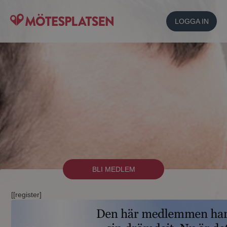
LOGGA IN
BLI MEDLEM
[[register]