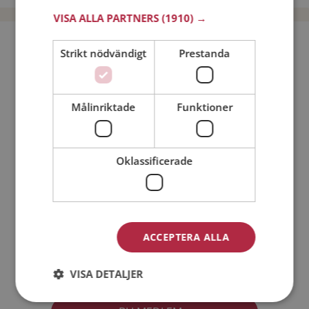
VISA ALLA PARTNERS
(1910) →
Bli medlem utan kostnad!
Strikt nödvändigt
Prestanda
Jag är en:
Man
Kvinna
Målinriktade
Funktioner
Min ålder:
Oklassificerade
ACCEPTERA ALLA
Jag accepterar
Medlemsvillkoren
VISA DETALJER
Jag accepterar
Personuppgiftspolicyn