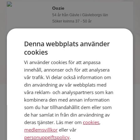
Oozie
54 år från Gävle i Gävleborgs län
Söker kvinna 37 - 50 år
Vill du veta mer om Oozie? Du kan se
en fullständig profil med kuriosa och
Denna webbplats använder
foton om du är medlem på
Mötesplatsen.
cookies
Vi använder cookies för att anpassa
innehåll, annonser och för att analysera
vår trafik. Vi delar också information om
din användning av vår webbplats med
våra reklam- och analyspartners som kan
Fler singlar
kombinera den med annan information
som du har tillhandahållit dem eller som
Fler singelmän från Gävle
:
Rikard1
,
Starken
,
Pär
de har samlat in från din användning av
Kvinnor från Gävle
deras tjänster. Läs mer om
cookies
,
Dejta kvinnor i Sverige
medlemsvillkor
eller vår
Dejta män i Sverige
personuppgiftspolicy
.