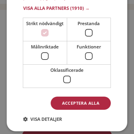
VISA ALLA PARTNERS
(1910) →
Bli medlem utan kostnad!
Strikt nödvändigt
Prestanda
Jag är en:
Man
Kvinna
Målinriktade
Funktioner
Min ålder:
Oklassificerade
ACCEPTERA ALLA
Jag accepterar
Medlemsvillkoren
VISA DETALJER
Jag accepterar
Personuppgiftspolicyn