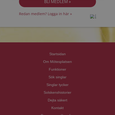
Redan medlem? Logga in här »
prot
prot
Priva
Priva
Startsidan
Om Mötesplatsen
Funktioner
Sök singlar
Singlar tycker
Solskenshistorier
Dejta säkert
Kontakt