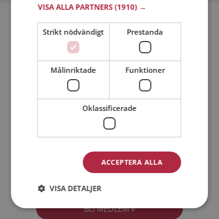
VISA ALLA PARTNERS
(1910) →
Bli medlem utan kostnad!
Strikt nödvändigt
Prestanda
Jag är en:
Man
Kvinna
Målinriktade
Funktioner
Min ålder:
Oklassificerade
ACCEPTERA ALLA
Jag accepterar
Medlemsvillkoren
VISA DETALJER
Jag accepterar
Personuppgiftspolicyn