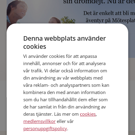
Denna webbplats använder
cookies
Vi använder cookies för att anpassa
]
innehåll, annonser och för att analysera
vår trafik. Vi delar också information om
din användning av vår webbplats med
våra reklam- och analyspartners som kan
Fler singlar
kombinera den med annan information
som du har tillhandahållit dem eller som
Andra singlar från Stockholm
de har samlat in från din användning av
deras tjänster. Läs mer om
cookies
,
Dejta män i Sverige
medlemsvillkor
eller vår
Dejta kvinnor i Sverige
personuppgiftspolicy
.