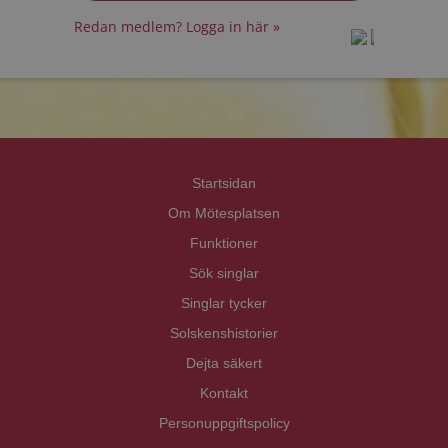
Redan medlem? Logga in här »
prot
prot
Priva
Priva
Startsidan
Om Mötesplatsen
Funktioner
Sök singlar
Singlar tycker
Solskenshistorier
Dejta säkert
Kontakt
Personuppgiftspolicy