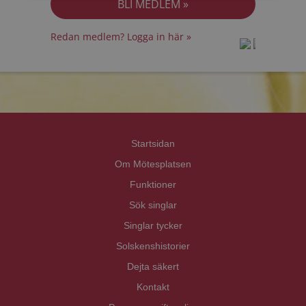
Redan medlem? Logga in här »
prot
prot
Priva
Priva
Startsidan
Om Mötesplatsen
Funktioner
Sök singlar
Singlar tycker
Solskenshistorier
Dejta säkert
Kontakt