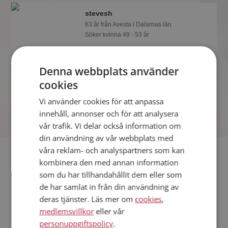
stevesh
63 år från Avesta i Dalarnas län
Söker kvinna 49 - 53 år
Som medlem kan du visa upp dig för
stevesh och tusentals andra singlar på
Denna webbplats använder
Mötesplatsen! Ta chansen att se vilka
som tycker att du är intressant.
cookies
Vi använder cookies för att anpassa
innehåll, annonser och för att analysera
vår trafik. Vi delar också information om
din användning av vår webbplats med
våra reklam- och analyspartners som kan
Fler singlar
kombinera den med annan information
som du har tillhandahållit dem eller som
Fler singelmän från Avesta
:
Gustaf
,
Kennet
,
Ove
de har samlat in från din användning av
Kvinnor från Avesta
deras tjänster. Läs mer om
cookies
,
Dejta kvinnor i Sverige
medlemsvillkor
eller vår
Dejta män i Sverige
personuppgiftspolicy
.