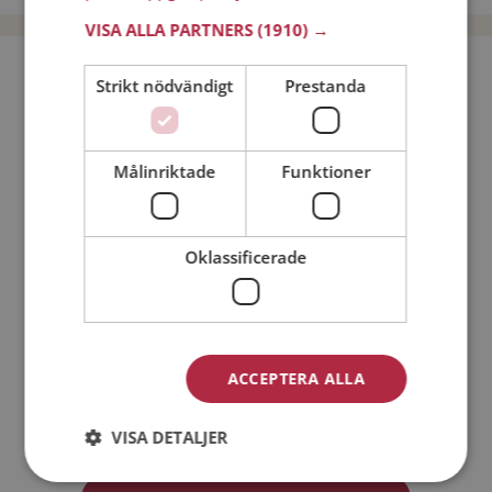
VISA ALLA PARTNERS
(1910) →
Bli medlem utan kostnad!
Strikt nödvändigt
Prestanda
Jag är en:
Man
Kvinna
Målinriktade
Funktioner
Min ålder:
Oklassificerade
ACCEPTERA ALLA
Jag accepterar
Medlemsvillkoren
VISA DETALJER
Jag accepterar
Personuppgiftspolicyn