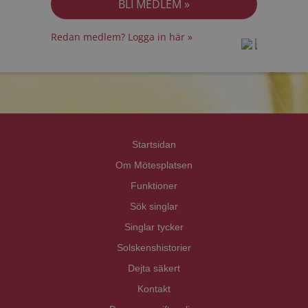
Redan medlem? Logga in här »
prot
prot
Priva
Priva
Startsidan
Om Mötesplatsen
Funktioner
Sök singlar
Singlar tycker
Solskenshistorier
Dejta säkert
Kontakt