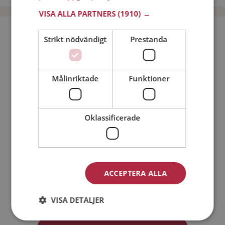
VISA ALLA PARTNERS
(1910) →
Bli medlem utan kostnad!
Strikt nödvändigt
Prestanda
Jag är en:
Man
Kvinna
Målinriktade
Funktioner
Min ålder:
Oklassificerade
ACCEPTERA ALLA
Jag accepterar
Medlemsvillkoren
VISA DETALJER
Jag accepterar
Personuppgiftspolicyn