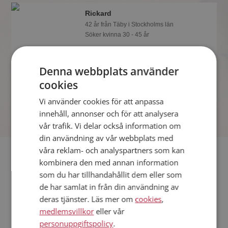
Rickard
42 år från Täby i Stockholms län
Söker kvinna 30 - 45 år
Vill du veta mer om Rickard? Du kan
se en fullständig profil med kuriosa och
Denna webbplats använder
foton om du är medlem på
Mötesplatsen.
cookies
Vi använder cookies för att anpassa
innehåll, annonser och för att analysera
vår trafik. Vi delar också information om
din användning av vår webbplats med
våra reklam- och analyspartners som kan
Fler singlar
kombinera den med annan information
som du har tillhandahållit dem eller som
Fler singelmän från Täby
:
Tom
,
Niklas
,
Niclas
de har samlat in från din användning av
Kvinnor från Täby
deras tjänster. Läs mer om
cookies
,
Dejta kvinnor i Sverige
medlemsvillkor
eller vår
Dejta män i Sverige
personuppgiftspolicy
.