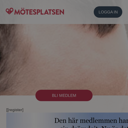
LOGGA IN
BLI MEDLEM
[[register]