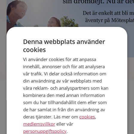
Denna webbplats använder
cookies
Vi använder cookies för att anpassa
]
innehåll, annonser och för att analysera
vår trafik. Vi delar också information om
din användning av vår webbplats med
våra reklam- och analyspartners som kan
Fler singlar
kombinera den med annan information
som du har tillhandahållit dem eller som
Andra singlar från Mellerud
de har samlat in från din användning av
Män från Mellerud
deras tjänster. Läs mer om
cookies
,
Dejta kvinnor i Sverige
medlemsvillkor
eller vår
Dejta män i Sverige
personuppgiftspolicy
.