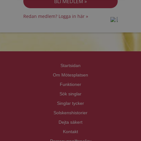
Redan medlem? Logga in här »
prot
prot
Priva
Priva
Startsidan
Om Mötesplatsen
Funktioner
Sök singlar
Singlar tycker
Solskenshistorier
Dejta säkert
Kontakt