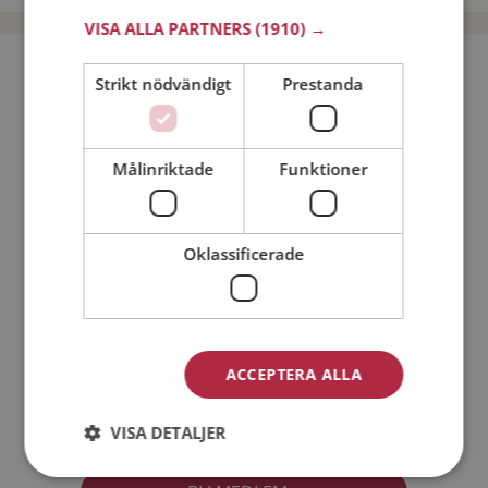
VISA ALLA PARTNERS
(1910) →
Bli medlem utan kostnad!
Strikt nödvändigt
Prestanda
Jag är en:
Man
Kvinna
Målinriktade
Funktioner
Min ålder:
Oklassificerade
ACCEPTERA ALLA
Jag accepterar
Medlemsvillkoren
VISA DETALJER
Jag accepterar
Personuppgiftspolicyn