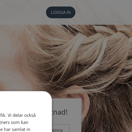
LOGGA IN
medlem utan kostnad!
fik. Vi delar också
tners som kan
e har samlat in
Man
Kvinna