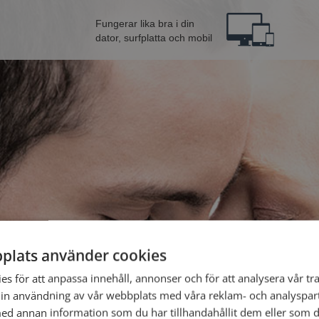
Fungerar lika bra i din
dator, surfplatta och mobil
plats använder cookies
na från Eskilstuna
Bli 
s för att anpassa innehåll, annonser och för att analysera vår tra
in användning av vår webbplats med våra reklam- och analyspar
d annan information som du har tillhandahållit dem eller som d
Jag är en: