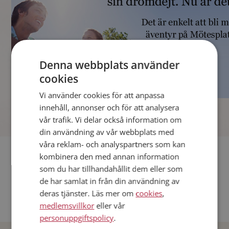
Denna webbplats använder
cookies
Vi använder cookies för att anpassa
]
innehåll, annonser och för att analysera
vår trafik. Vi delar också information om
din användning av vår webbplats med
våra reklam- och analyspartners som kan
Fler singlar
kombinera den med annan information
som du har tillhandahållit dem eller som
Andra singlar från Stockholm
de har samlat in från din användning av
deras tjänster. Läs mer om
cookies
,
Dejta män i Sverige
medlemsvillkor
eller vår
Dejta kvinnor i Sverige
personuppgiftspolicy
.