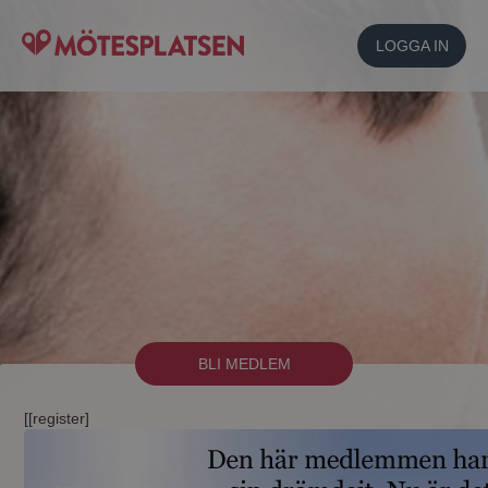
LOGGA IN
BLI MEDLEM
[[register]