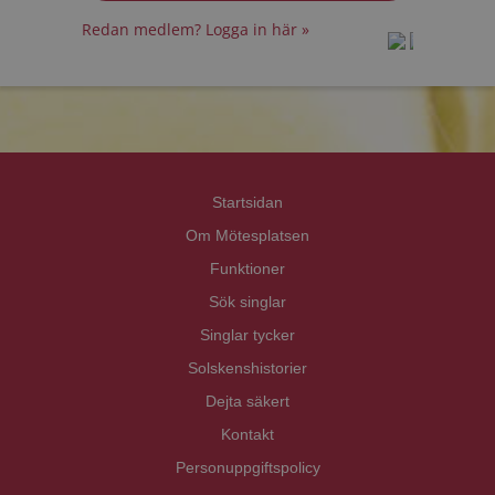
Redan medlem? Logga in här »
prot
prot
Priva
Priva
Startsidan
Om Mötesplatsen
Funktioner
Sök singlar
Singlar tycker
Solskenshistorier
Dejta säkert
Kontakt
Personuppgiftspolicy