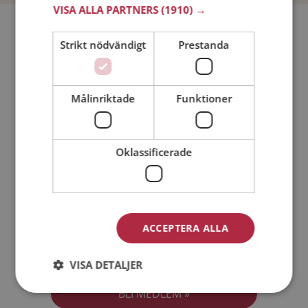
VISA ALLA PARTNERS
(1910) →
Bli medlem utan kostnad!
Strikt nödvändigt
Prestanda
Jag är en:
Man
Kvinna
Målinriktade
Funktioner
Min ålder:
Oklassificerade
ACCEPTERA ALLA
Jag accepterar
Medlemsvillkoren
VISA DETALJER
Jag accepterar
Personuppgiftspolicyn