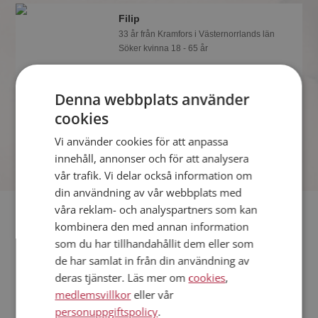
Filip
33 år från Kramfors i Västernorrlands län
Söker kvinna 18 - 65 år
Gillar du att resa? Det kanske Filip
också gör, bli medlem nu för att ta reda
Denna webbplats använder
på det och mängder av andra
spännande fakta.
cookies
Vi använder cookies för att anpassa
innehåll, annonser och för att analysera
vår trafik. Vi delar också information om
din användning av vår webbplats med
våra reklam- och analyspartners som kan
Fler singlar
kombinera den med annan information
som du har tillhandahållit dem eller som
Fler singelmän från Kramfors
:
Tomas
,
Björnmys
,
Patrik
de har samlat in från din användning av
Kvinnor från Kramfors
deras tjänster. Läs mer om
cookies
,
Dejta kvinnor i Sverige
medlemsvillkor
eller vår
Dejta män i Sverige
personuppgiftspolicy
.