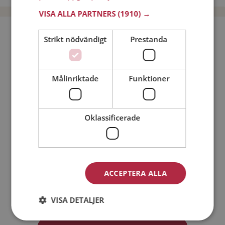
VISA ALLA PARTNERS
(1910) →
Bli medlem utan kostnad!
Strikt nödvändigt
Prestanda
Jag är en:
Man
Kvinna
Målinriktade
Funktioner
Min ålder:
Oklassificerade
ACCEPTERA ALLA
Jag accepterar
Medlemsvillkoren
VISA DETALJER
Jag accepterar
Personuppgiftspolicyn