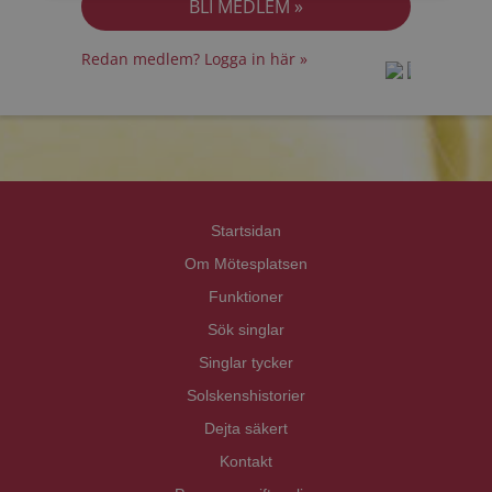
Redan medlem? Logga in här »
prot
prot
Priva
Priva
Startsidan
Om Mötesplatsen
Funktioner
Sök singlar
Singlar tycker
Solskenshistorier
Dejta säkert
Kontakt