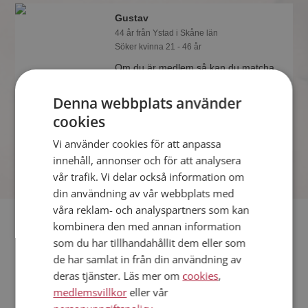
Gustav
44 år från Ystad i Skåne län
Söker kvinna 21 - 46 år
Om du är medlem så kan du matcha
din personlighet mot Gustav eller
någon av alla de andra singlarna.
Denna webbplats använder
Kanske passar ni som handen i
cookies
handsken?
Vi använder cookies för att anpassa
innehåll, annonser och för att analysera
vår trafik. Vi delar också information om
din användning av vår webbplats med
våra reklam- och analyspartners som kan
Fler singlar
kombinera den med annan information
som du har tillhandahållit dem eller som
Fler singelmän från Ystad
:
Christer
,
Bengt
,
Ronnie
de har samlat in från din användning av
Kvinnor från Ystad
deras tjänster. Läs mer om
cookies
,
Dejta kvinnor i Sverige
medlemsvillkor
eller vår