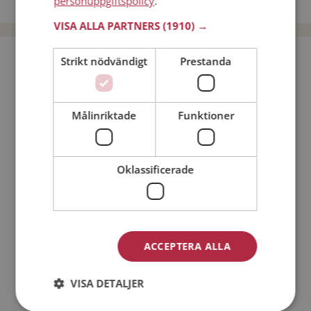
personuppgiftspolicy
.
Dejta män i Sverige
VISA ALLA PARTNERS
(1910) →
Bli medlem utan kostnad!
Strikt nödvändigt
Prestanda
Jag är en:
Man
Kvinna
Målinriktade
Funktioner
Min ålder:
Oklassificerade
ACCEPTERA ALLA
Jag accepterar
VISA DETALJER
Medlemsvillkoren
Jag accepterar
Personuppgiftspolicyn