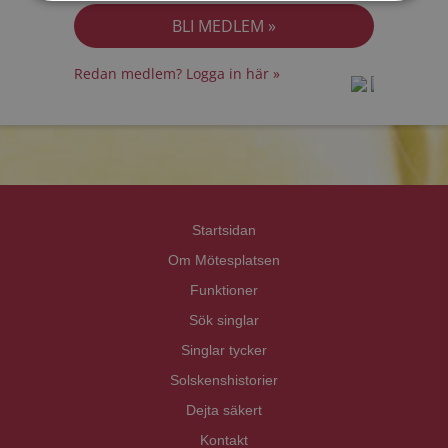
Redan medlem? Logga in här »
prot
prot
Priva
Priva
Startsidan
Om Mötesplatsen
Funktioner
Sök singlar
Singlar tycker
Solskenshistorier
Dejta säkert
Kontakt