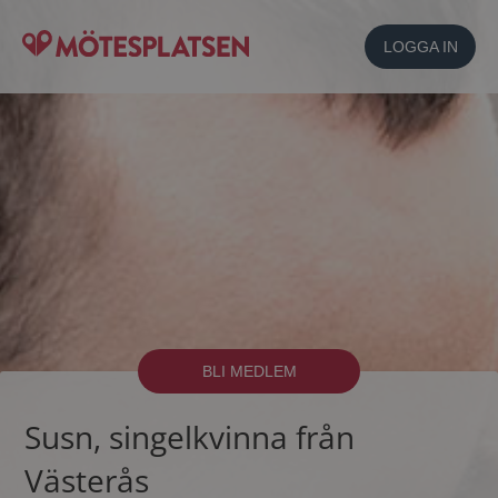
LOGGA IN
BLI MEDLEM
Susn, singelkvinna från
Västerås