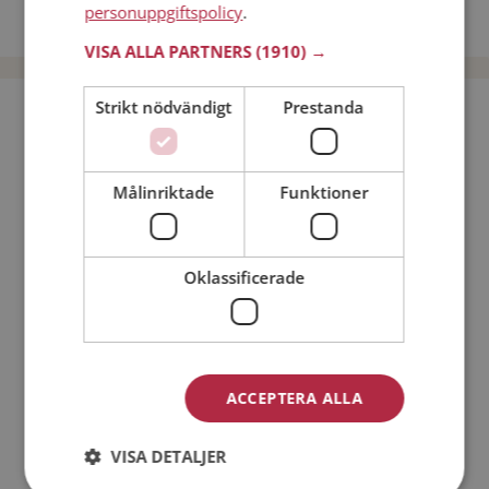
personuppgiftspolicy
.
Dejta män i Sverige
VISA ALLA PARTNERS
(1910) →
Strikt nödvändigt
Prestanda
Bli medlem utan kostnad!
Jag är en:
Man
Kvinna
Målinriktade
Funktioner
Min ålder:
Oklassificerade
ACCEPTERA ALLA
VISA DETALJER
Jag accepterar
Medlemsvillkoren