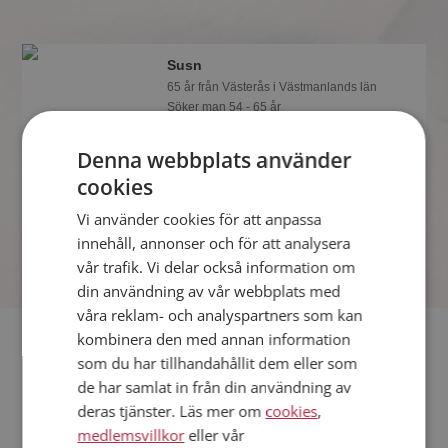
Susn
65 år från Västerås i Västmanlands län
Söker man 54 - 65 år
Visst verkar denna singel trevlig? Det
Denna webbplats använder
tar en minut att bli medlem på
Mötesplatsen, sen kan du lära dig allt
cookies
om Susn.
Vi använder cookies för att anpassa
innehåll, annonser och för att analysera
vår trafik. Vi delar också information om
din användning av vår webbplats med
våra reklam- och analyspartners som kan
Fler singlar
kombinera den med annan information
som du har tillhandahållit dem eller som
de har samlat in från din användning av
Fler singelkvinnor från Västerås
:
Kentina
,
Helen
,
Evika
deras tjänster. Läs mer om
cookies
,
Män från Västerås
medlemsvillkor
eller vår
Dejta kvinnor i Sverige