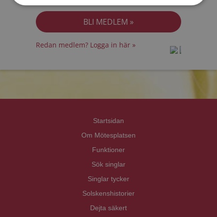
Jag accepterar
Personuppgiftspolicyn
Redan medlem? Logga in här »
prot
prot
Priva
Priva
Startsidan
Om Mötesplatsen
Funktioner
Sök singlar
Singlar tycker
Solskenshistorier
Dejta säkert