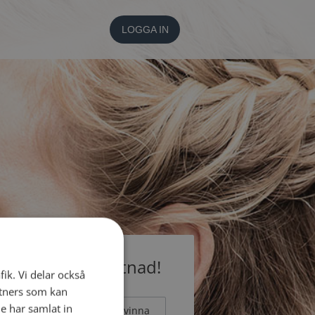
LOGGA IN
medlem utan kostnad!
fik. Vi delar också
tners som kan
e har samlat in
Man
Kvinna