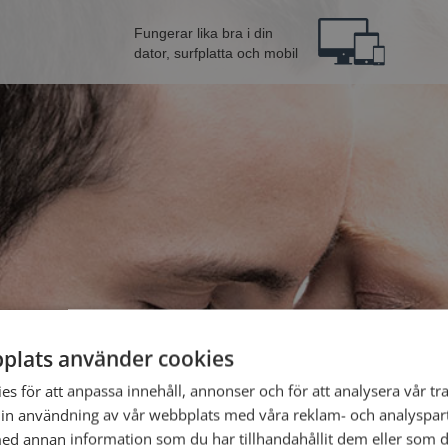
Fungerar lika bra i din
dator, surfplatta och mobil
plats använder cookies
från Arboga
Bli 
s för att anpassa innehåll, annonser och för att analysera vår tra
in användning av vår webbplats med våra reklam- och analyspar
d annan information som du har tillhandahållit dem eller som d
Jag är en: