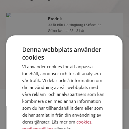
Fredrik
33 år från Helsingborg i Skåne län
Söker kvinna 23 - 31 år
Tror du Fredrik har ett fotoalbum på
Mötesplatsen? Bli medlem och kolla.
Denna webbplats använder
Det finns tusentals fotoalbum med
cookies
spännande bilder på siten.
Vi använder cookies för att anpassa
innehåll, annonser och för att analysera
vår trafik. Vi delar också information om
din användning av vår webbplats med
våra reklam- och analyspartners som kan
Fler singlar
kombinera den med annan information
som du har tillhandahållit dem eller som
Fler singelmän från Helsingborg
:
Admir
,
Magnus
de har samlat in från din användning av
Tvärtommannen
,
Micke
deras tjänster. Läs mer om
cookies
,
Kvinnor från Helsingborg
medlemsvillkor
eller vår