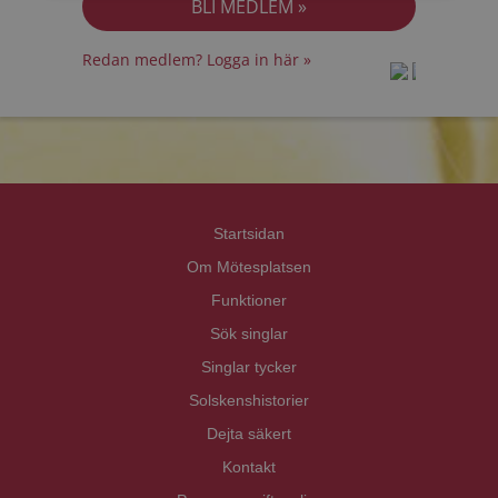
Redan medlem? Logga in här »
prot
prot
Priva
Priva
Startsidan
Om Mötesplatsen
Funktioner
Sök singlar
Singlar tycker
Solskenshistorier
Dejta säkert
Kontakt