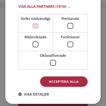
VISA ALLA PARTNERS
(1910) →
Bli medlem utan kostnad!
Strikt nödvändigt
Prestanda
Jag är en:
Man
Kvinna
Målinriktade
Funktioner
Min ålder:
Oklassificerade
ACCEPTERA ALLA
Jag accepterar
Medlemsvillkoren
VISA DETALJER
Jag accepterar
Personuppgiftspolicyn