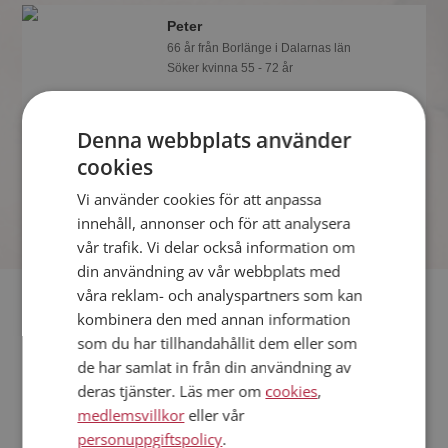
Peter
66 år från Borlänge i Dalarnas län
Söker kvinna 55 - 72 år
Vill du veta mer om Peter? Du kan se
en fullständig profil med kuriosa och
Denna webbplats använder
foton om du är medlem på
Mötesplatsen.
cookies
Vi använder cookies för att anpassa
innehåll, annonser och för att analysera
vår trafik. Vi delar också information om
din användning av vår webbplats med
våra reklam- och analyspartners som kan
Fler singlar
kombinera den med annan information
som du har tillhandahållit dem eller som
Fler singelmän från Borlänge
:
Enar
,
Stefan
,
Simon
de har samlat in från din användning av
Kvinnor från Borlänge
deras tjänster. Läs mer om
cookies
,
Dejta kvinnor i Sverige
medlemsvillkor
eller vår
Dejta män i Sverige
personuppgiftspolicy
.