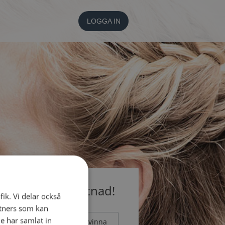
LOGGA IN
medlem utan kostnad!
fik. Vi delar också
tners som kan
e har samlat in
Man
Kvinna