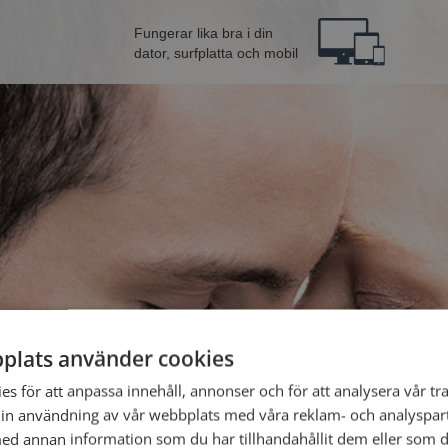
Fungerar lika bra i din
dator, surfplatta och mobil
plats använder cookies
ån Älvkarleby
Bli 
s för att anpassa innehåll, annonser och för att analysera vår tra
in användning av vår webbplats med våra reklam- och analyspar
d annan information som du har tillhandahållit dem eller som d
Jag är en: