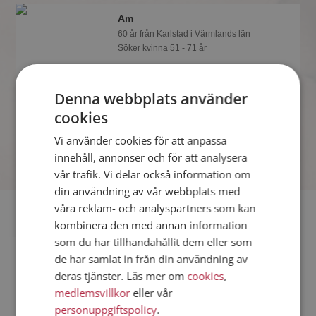
Am
60 år från Karlstad i Värmlands län
Söker kvinna 51 - 71 år
Visst verkar denna singel trevlig? Det
tar en minut att bli medlem på
Denna webbplats använder
Mötesplatsen, sen kan du lära dig allt
om Am.
cookies
Vi använder cookies för att anpassa
innehåll, annonser och för att analysera
vår trafik. Vi delar också information om
din användning av vår webbplats med
våra reklam- och analyspartners som kan
Fler singlar
kombinera den med annan information
som du har tillhandahållit dem eller som
Fler singelmän från Karlstad
:
Tom
,
Nicke
,
Jan
de har samlat in från din användning av
Kvinnor från Karlstad
deras tjänster. Läs mer om
cookies
,
Dejta kvinnor i Sverige
medlemsvillkor
eller vår
Dejta män i Sverige
personuppgiftspolicy
.