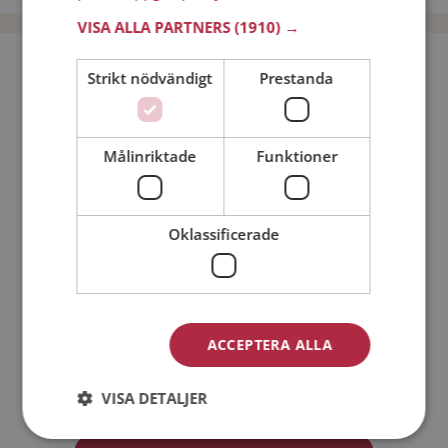
VISA ALLA PARTNERS
(1910) →
Bli medlem utan kostnad!
Strikt nödvändigt
Prestanda
Jag är en:
Man
Kvinna
Målinriktade
Funktioner
Min ålder:
Oklassificerade
ACCEPTERA ALLA
Jag accepterar
Medlemsvillkoren
VISA DETALJER
Jag accepterar
Personuppgiftspolicyn