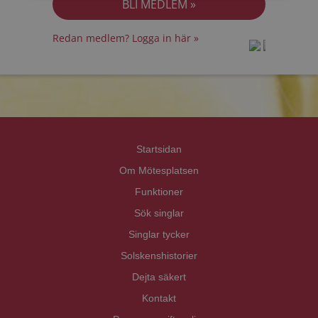
Redan medlem? Logga in här »
prot
prot
Priva
Priva
Startsidan
Om Mötesplatsen
Funktioner
Sök singlar
Singlar tycker
Solskenshistorier
Dejta säkert
Kontakt