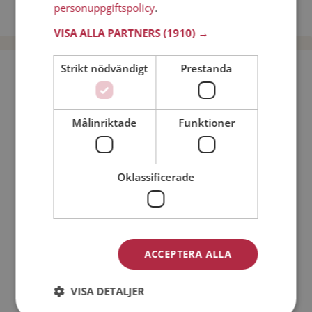
personuppgiftspolicy
.
Dejta män i Sverige
VISA ALLA PARTNERS
(1910) →
Strikt nödvändigt
Prestanda
Bli medlem utan kostnad!
Jag är en:
Man
Kvinna
Målinriktade
Funktioner
Min ålder:
Oklassificerade
ACCEPTERA ALLA
VISA DETALJER
Jag accepterar
Medlemsvillkoren