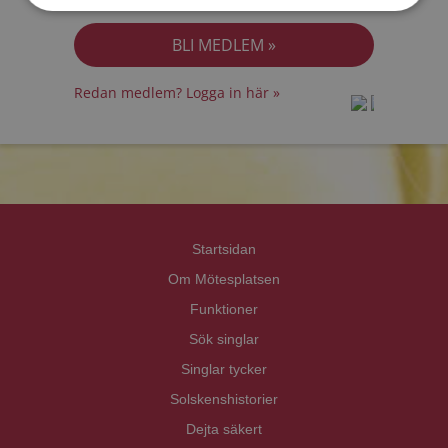
Jag accepterar
Personuppgiftspolicyn
Redan medlem? Logga in här »
prot
prot
Priva
Priva
Startsidan
Om Mötesplatsen
Funktioner
Sök singlar
Singlar tycker
Solskenshistorier
Dejta säkert