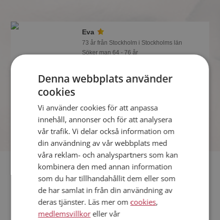
Eva
73 år från Stockholm i Stockholms län
Söker man 64 - 76 år
Gillar du att resa? Det kanske Eva
Denna webbplats använder
också gör, bli medlem nu för att ta reda
på det och mängder av andra
cookies
spännande fakta.
Vi använder cookies för att anpassa
innehåll, annonser och för att analysera
vår trafik. Vi delar också information om
din användning av vår webbplats med
våra reklam- och analyspartners som kan
Fler singlar
kombinera den med annan information
som du har tillhandahållit dem eller som
de har samlat in från din användning av
Fler singelkvinnor från Stockholm
:
Ulrika
,
Annie
,
Jessie
deras tjänster. Läs mer om
cookies
,
Män från Stockholm
medlemsvillkor
eller vår
Dejta kvinnor i Sverige