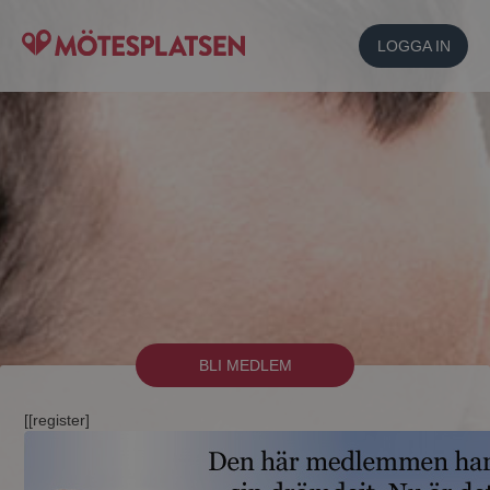
LOGGA IN
BLI MEDLEM
[[register]