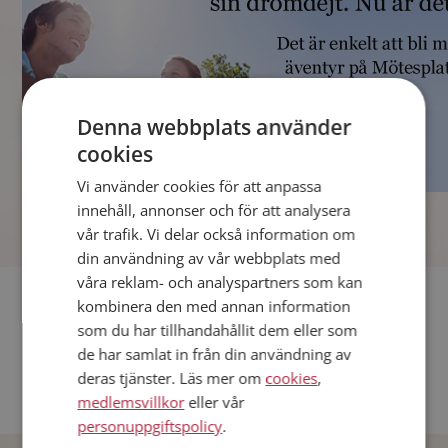
Denna webbplats använder
cookies
Vi använder cookies för att anpassa
]
innehåll, annonser och för att analysera
vår trafik. Vi delar också information om
din användning av vår webbplats med
våra reklam- och analyspartners som kan
Fler singlar
kombinera den med annan information
som du har tillhandahållit dem eller som
Andra singlar från Stockholm
de har samlat in från din användning av
deras tjänster. Läs mer om
cookies
,
Dejta män i Sverige
medlemsvillkor
eller vår
Dejta kvinnor i Sverige
personuppgiftspolicy
.