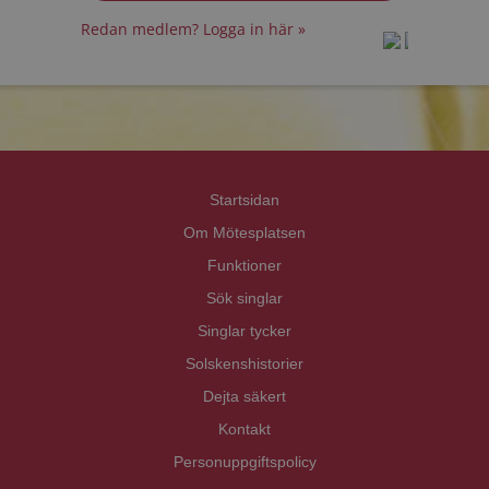
Redan medlem? Logga in här »
prot
prot
Priva
Priva
Startsidan
Om Mötesplatsen
Funktioner
Sök singlar
Singlar tycker
Solskenshistorier
Dejta säkert
Kontakt
Personuppgiftspolicy