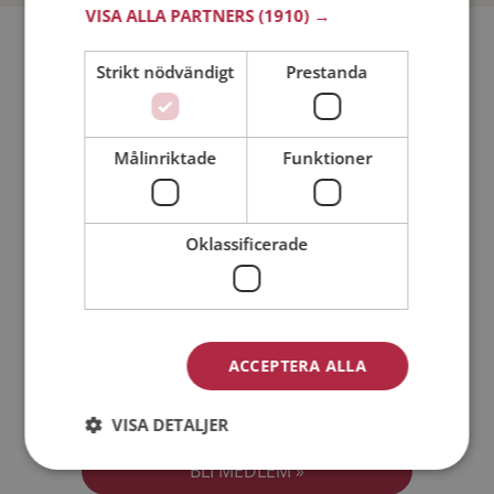
VISA ALLA PARTNERS
(1910) →
Bli medlem utan kostnad!
Strikt nödvändigt
Prestanda
Jag är en:
Man
Kvinna
Målinriktade
Funktioner
Min ålder:
Oklassificerade
ACCEPTERA ALLA
Jag accepterar
Medlemsvillkoren
VISA DETALJER
Jag accepterar
Personuppgiftspolicyn