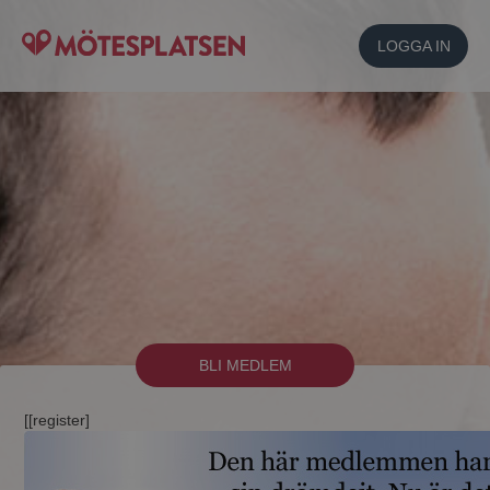
LOGGA IN
BLI MEDLEM
[[register]