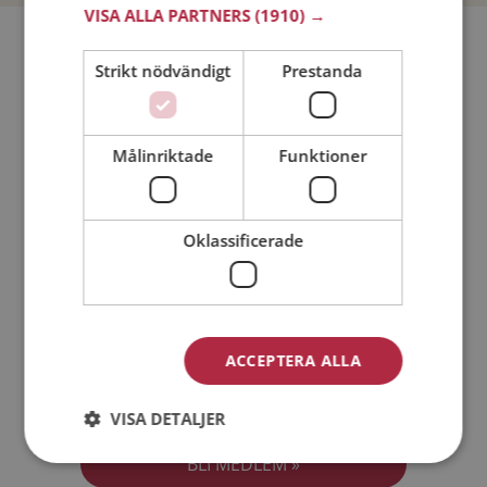
VISA ALLA PARTNERS
(1910) →
Bli medlem utan kostnad!
Strikt nödvändigt
Prestanda
Jag är en:
Man
Kvinna
Målinriktade
Funktioner
Min ålder:
Oklassificerade
ACCEPTERA ALLA
Jag accepterar
Medlemsvillkoren
VISA DETALJER
Jag accepterar
Personuppgiftspolicyn