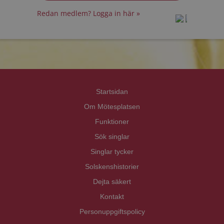
Redan medlem? Logga in här »
prot
prot
Priva
Priva
Startsidan
Om Mötesplatsen
Funktioner
Sök singlar
Singlar tycker
Solskenshistorier
Dejta säkert
Kontakt
Personuppgiftspolicy