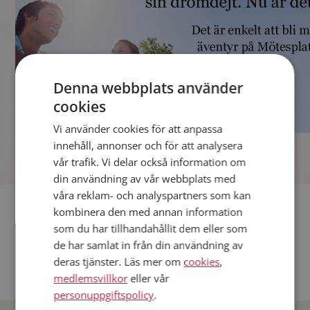
Denna webbplats använder
cookies
Vi använder cookies för att anpassa
]
innehåll, annonser och för att analysera
vår trafik. Vi delar också information om
din användning av vår webbplats med
våra reklam- och analyspartners som kan
Fler singlar
kombinera den med annan information
som du har tillhandahållit dem eller som
Andra singlar från Stockholm
de har samlat in från din användning av
deras tjänster. Läs mer om
cookies
,
Dejta män i Sverige
medlemsvillkor
eller vår
Dejta kvinnor i Sverige
personuppgiftspolicy
.