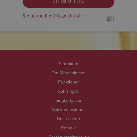
Redan medlem? Logga in här »
prot
prot
Priva
Priva
Startsidan
Om Mötesplatsen
Funktioner
Sök singlar
Singlar tycker
Solskenshistorier
Dejta säkert
Kontakt