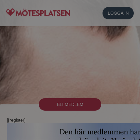
LOGGA IN
BLI MEDLEM
[[register]