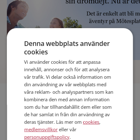
Denna webbplats använder
cookies
Vi använder cookies för att anpassa
]
innehåll, annonser och för att analysera
vår trafik. Vi delar också information om
din användning av vår webbplats med
våra reklam- och analyspartners som kan
Fler singlar
kombinera den med annan information
som du har tillhandahållit dem eller som
Andra singlar från Mora
de har samlat in från din användning av
Kvinnor från Mora
deras tjänster. Läs mer om
cookies
,
Dejta kvinnor i Sverige
medlemsvillkor
eller vår
Dejta män i Sverige
personuppgiftspolicy
.