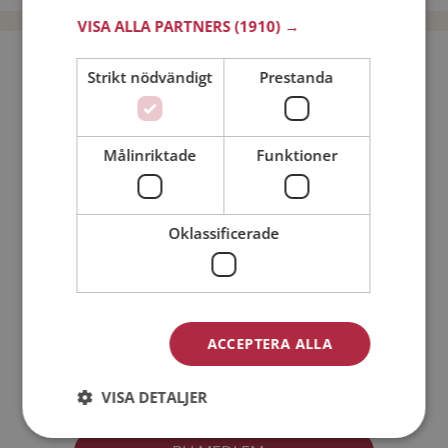
VISA ALLA PARTNERS
(1910) →
Bli medlem utan kostnad!
Strikt nödvändigt
Prestanda
Jag är en:
Man
Kvinna
Målinriktade
Funktioner
Min ålder:
Oklassificerade
ACCEPTERA ALLA
Jag accepterar
Medlemsvillkoren
VISA DETALJER
Jag accepterar
Personuppgiftspolicyn