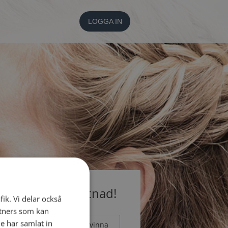
LOGGA IN
medlem utan kostnad!
fik. Vi delar också
tners som kan
e har samlat in
Man
Kvinna