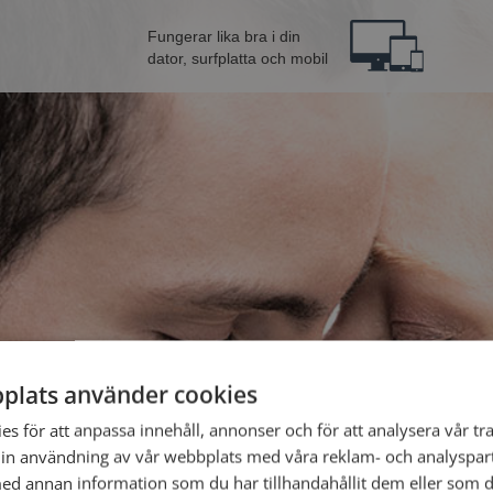
Fungerar lika bra i din
dator, surfplatta och mobil
plats använder cookies
 från Skara
Bli 
s för att anpassa innehåll, annonser och för att analysera vår tra
in användning av vår webbplats med våra reklam- och analyspar
d annan information som du har tillhandahållit dem eller som d
Jag är en: