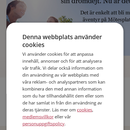
Denna webbplats använder
cookies
Vi använder cookies för att anpassa
]
innehåll, annonser och för att analysera
vår trafik. Vi delar också information om
din användning av vår webbplats med
våra reklam- och analyspartners som kan
Fler singlar
kombinera den med annan information
som du har tillhandahållit dem eller som
Andra singlar från Stockholm
de har samlat in från din användning av
deras tjänster. Läs mer om
cookies
,
Dejta män i Sverige
medlemsvillkor
eller vår
Dejta kvinnor i Sverige
personuppgiftspolicy
.