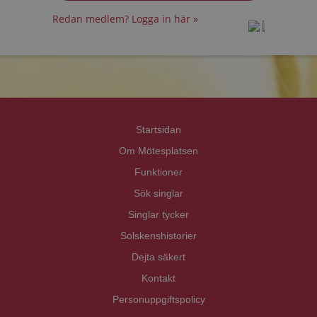
Redan medlem? Logga in här »
prot
prot
Priva
Priva
Startsidan
Om Mötesplatsen
Funktioner
Sök singlar
Singlar tycker
Solskenshistorier
Dejta säkert
Kontakt
Personuppgiftspolicy