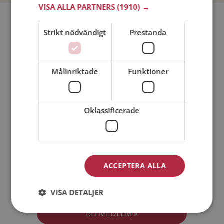
VISA ALLA PARTNERS
(1910) →
Bli medlem utan kostnad!
Strikt nödvändigt
Prestanda
Jag är en:
Man
Kvinna
Målinriktade
Funktioner
Min ålder:
Oklassificerade
ACCEPTERA ALLA
Jag accepterar
Medlemsvillkoren
VISA DETALJER
Jag accepterar
Personuppgiftspolicyn