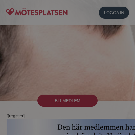
LOGGA IN
BLI MEDLEM
[[register]