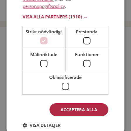
Dejta kvinnor i Sverige
personuppgiftspolicy
.
Dejta män i Sverige
VISA ALLA PARTNERS
(1910) →
Strikt nödvändigt
Prestanda
Bli medlem utan kostnad!
Målinriktade
Funktioner
Jag är en:
Man
Kvinna
Min ålder:
Oklassificerade
ACCEPTERA ALLA
VISA DETALJER
Jag accepterar
Medlemsvillkoren