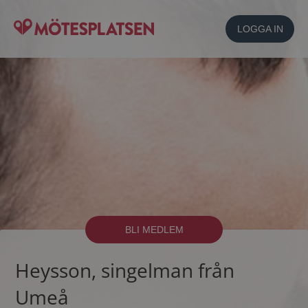
LOGGA IN
BLI MEDLEM
Heysson, singelman från
Umeå