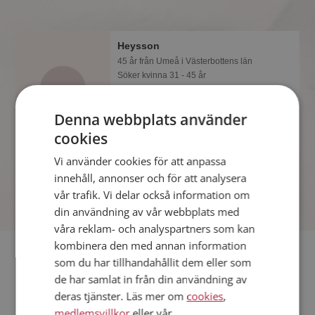
Heysson
45 år från Umeå i Västerbottens län
Söker kvinna 31 - 45 år
Om du är medlem så kan du matcha
din personlighet mot Heysson eller
Denna webbplats använder
någon av alla de andra singlarna.
cookies
Kanske passar ni som handen i
handsken?
Vi använder cookies för att anpassa
innehåll, annonser och för att analysera
vår trafik. Vi delar också information om
din användning av vår webbplats med
våra reklam- och analyspartners som kan
kombinera den med annan information
Fler singlar
som du har tillhandahållit dem eller som
de har samlat in från din användning av
Fler singelmän från Umeå
:
Mattias
,
Fredrik
,
Rickard
deras tjänster. Läs mer om
cookies
,
Kvinnor från Umeå
medlemsvillkor
eller vår