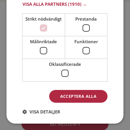
VISA ALLA PARTNERS
(1910) →
Bli medlem utan kostnad!
Strikt nödvändigt
Prestanda
Jag är en:
Man
Kvinna
Målinriktade
Funktioner
Min ålder:
Oklassificerade
ACCEPTERA ALLA
Jag accepterar
Medlemsvillkoren
VISA DETALJER
Jag accepterar
Personuppgiftspolicyn