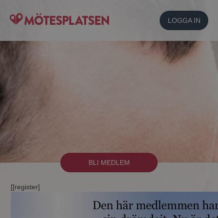
LOGGA IN
BLI MEDLEM
[[register]