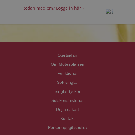
Redan medlem? Logga in här »
prot
prot
Priva
Priva
Startsidan
Om Mötesplatsen
Funktioner
Sök singlar
Singlar tycker
Solskenshistorier
Dejta säkert
Kontakt
Personuppgiftspolicy