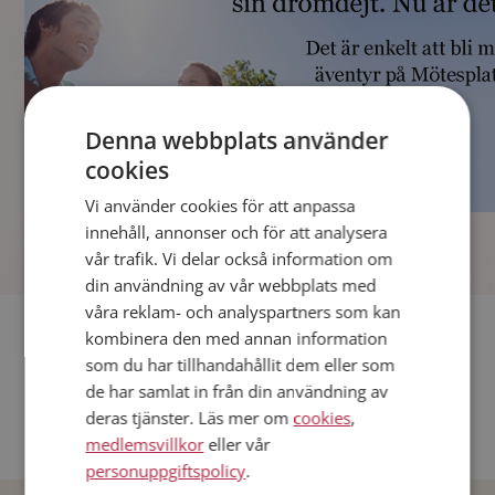
Denna webbplats använder
cookies
Vi använder cookies för att anpassa
]
innehåll, annonser och för att analysera
vår trafik. Vi delar också information om
din användning av vår webbplats med
våra reklam- och analyspartners som kan
Fler singlar
kombinera den med annan information
som du har tillhandahållit dem eller som
Andra singlar från Stockholm
de har samlat in från din användning av
deras tjänster. Läs mer om
cookies
,
Dejta män i Sverige
medlemsvillkor
eller vår
Dejta kvinnor i Sverige
personuppgiftspolicy
.