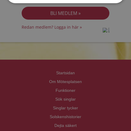
Jag accepterar
Personuppgiftspolicyn
Redan medlem? Logga in här »
prot
prot
Priva
Priva
Startsidan
Om Mötesplatsen
Funktioner
Sök singlar
Singlar tycker
Solskenshistorier
Dejta säkert