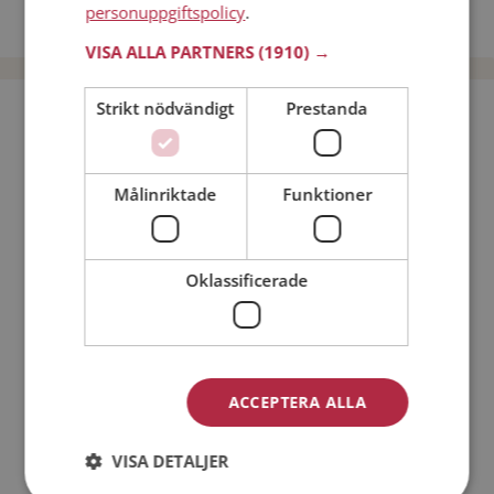
personuppgiftspolicy
.
Dejta män i Sverige
VISA ALLA PARTNERS
(1910) →
Strikt nödvändigt
Prestanda
Bli medlem utan kostnad!
Jag är en:
Man
Kvinna
Målinriktade
Funktioner
Min ålder:
Oklassificerade
ACCEPTERA ALLA
VISA DETALJER
Jag accepterar
Medlemsvillkoren