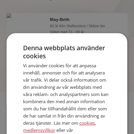
May-Brith
82 år från Staffanstorp i Skåne län
Söker man 71 - 89 år
Vill du veta mer om May-Brith? Du kan
Denna webbplats använder
se en fullständig profil med kuriosa och
foton om du är medlem på
cookies
Mötesplatsen.
Vi använder cookies för att anpassa
innehåll, annonser och för att analysera
vår trafik. Vi delar också information om
din användning av vår webbplats med
våra reklam- och analyspartners som kan
Fler singlar
kombinera den med annan information
som du har tillhandahållit dem eller som
de har samlat in från din användning av
Fler singelkvinnor från Staffanstorp
:
Irja
,
Annika
,
Ingela
deras tjänster. Läs mer om
cookies
,
Män från Staffanstorp
medlemsvillkor
eller vår
Dejta kvinnor i Sverige