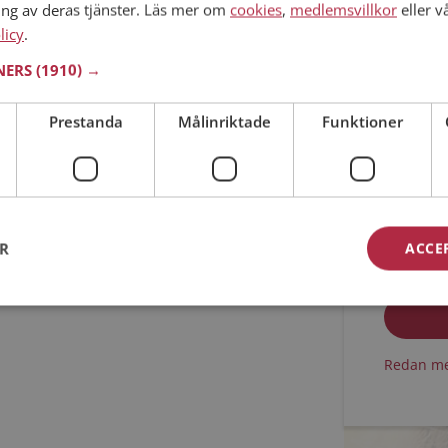
ing av deras tjänster. Läs mer om
cookies
,
medlemsvillkor
eller v
licy
.
Min ålder
TNERS
(1910) →
Prestanda
Målinriktade
Funktioner
ER
ACCE
Jag acc
Jag acc
Redan me