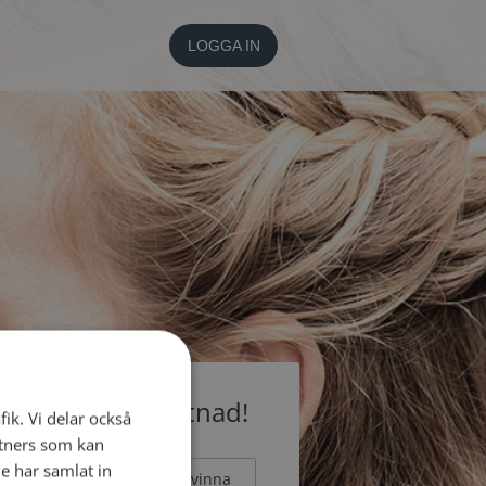
LOGGA IN
medlem utan kostnad!
fik. Vi delar också
tners som kan
e har samlat in
Man
Kvinna