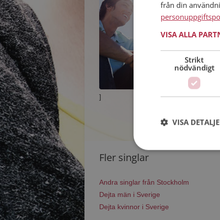
från din användn
personuppgiftspo
VISA ALLA PAR
Strikt
nödvändigt
]
VISA DETALJ
Fler singlar
Andra singlar från Stockholm
Dejta män i Sverige
Dejta kvinnor i Sverige