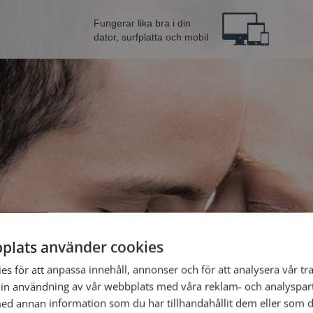
Fungerar lika bra i din
dator, surfplatta och mobil
plats använder cookies
Bli 
s för att anpassa innehåll, annonser och för att analysera vår tra
in användning av vår webbplats med våra reklam- och analyspar
d annan information som du har tillhandahållit dem eller som d
Jag är en: