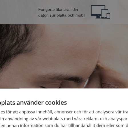
Fungerar lika bra i din
dator, surfplatta och mobil
plats använder cookies
 från Kalix
Bli 
s för att anpassa innehåll, annonser och för att analysera vår tra
in användning av vår webbplats med våra reklam- och analyspar
d annan information som du har tillhandahållit dem eller som d
Jag är en: