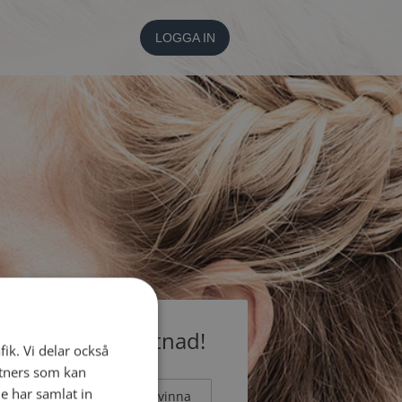
LOGGA IN
medlem utan kostnad!
fik. Vi delar också
tners som kan
e har samlat in
Man
Kvinna