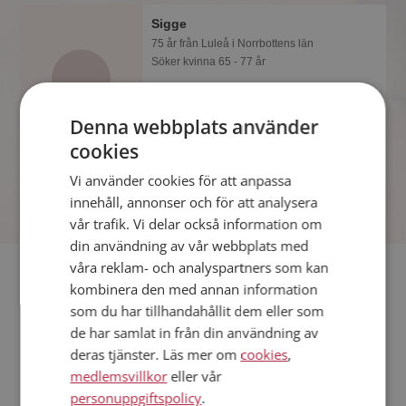
Sigge
75 år från Luleå i Norrbottens län
Söker kvinna 65 - 77 år
Som medlem kan du visa upp dig för
Sigge och tusentals andra singlar på
Denna webbplats använder
Mötesplatsen! Ta chansen att se vilka
som tycker att du är intressant.
cookies
Vi använder cookies för att anpassa
innehåll, annonser och för att analysera
vår trafik. Vi delar också information om
din användning av vår webbplats med
våra reklam- och analyspartners som kan
Fler singlar
kombinera den med annan information
som du har tillhandahållit dem eller som
Fler singelmän från Luleå
:
Bernt
,
Oskar
,
Peo
de har samlat in från din användning av
Kvinnor från Luleå
deras tjänster. Läs mer om
cookies
,
Dejta kvinnor i Sverige
medlemsvillkor
eller vår
Dejta män i Sverige
personuppgiftspolicy
.