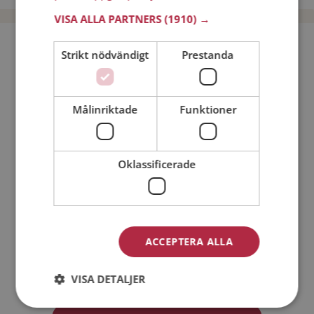
VISA ALLA PARTNERS
(1910) →
Bli medlem utan kostnad!
Strikt nödvändigt
Prestanda
Jag är en:
Man
Kvinna
Målinriktade
Funktioner
Min ålder:
Oklassificerade
ACCEPTERA ALLA
Jag accepterar
Medlemsvillkoren
VISA DETALJER
Jag accepterar
Personuppgiftspolicyn