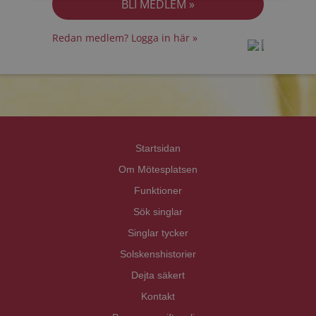
Redan medlem? Logga in här »
prot
prot
Priva
Priva
Startsidan
Om Mötesplatsen
Funktioner
Sök singlar
Singlar tycker
Solskenshistorier
Dejta säkert
Kontakt