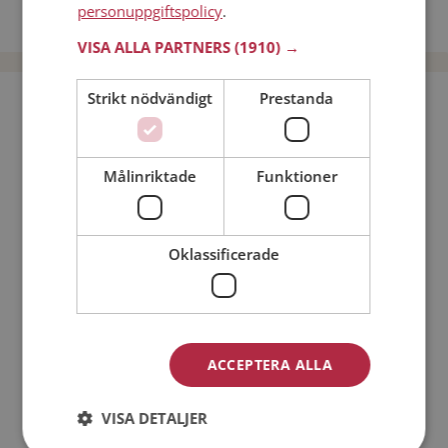
personuppgiftspolicy
.
Dejta män i Sverige
VISA ALLA PARTNERS
(1910) →
Strikt nödvändigt
Prestanda
Bli medlem utan kostnad!
Jag är en:
Man
Kvinna
Målinriktade
Funktioner
Min ålder:
Oklassificerade
ACCEPTERA ALLA
VISA DETALJER
Jag accepterar
Medlemsvillkoren