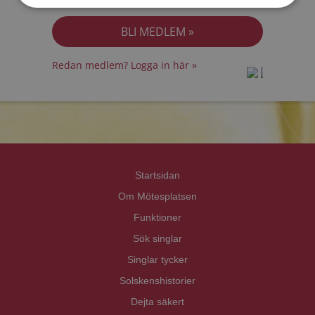
Jag accepterar
Personuppgiftspolicyn
Redan medlem? Logga in här »
prot
prot
Priva
Priva
Startsidan
Om Mötesplatsen
Funktioner
Sök singlar
Singlar tycker
Solskenshistorier
Dejta säkert