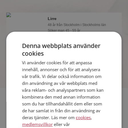
Lirre
48 år från Stockholm i Stockholms län
Söker man 45 - 55 år
Som medlem kan du visa upp dig för
Denna webbplats använder
Lirre och tusentals andra singlar på
Mötesplatsen! Ta chansen att se vilka
cookies
som tycker att du är intressant.
Vi använder cookies för att anpassa
innehåll, annonser och för att analysera
vår trafik. Vi delar också information om
din användning av vår webbplats med
våra reklam- och analyspartners som kan
Fler singlar
kombinera den med annan information
som du har tillhandahållit dem eller som
de har samlat in från din användning av
Fler singelkvinnor från Stockholm
:
Katarina
,
Ylva
,
Maria
deras tjänster. Läs mer om
cookies
,
Män från Stockholm
medlemsvillkor
eller vår
Dejta kvinnor i Sverige