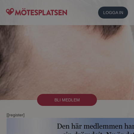
LOGGA IN
BLI MEDLEM
[[register]