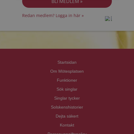
Redan medlem? Logga in här »
prot
prot
Priva
Priva
Startsidan
Om Mötesplatsen
Funktioner
Sök singlar
Singlar tycker
Solskenshistorier
Dejta säkert
Kontakt