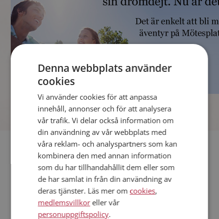
Denna webbplats använder
cookies
Vi använder cookies för att anpassa
]
innehåll, annonser och för att analysera
vår trafik. Vi delar också information om
din användning av vår webbplats med
våra reklam- och analyspartners som kan
Fler singlar
kombinera den med annan information
som du har tillhandahållit dem eller som
Andra singlar från Stockholm
de har samlat in från din användning av
Kvinnor från Stockholm
deras tjänster. Läs mer om
cookies
,
Dejta kvinnor i Sverige
medlemsvillkor
eller vår
Dejta män i Sverige
personuppgiftspolicy
.