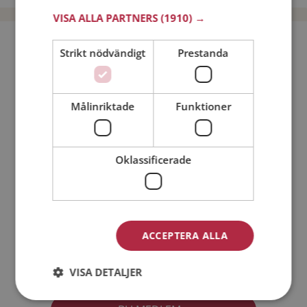
VISA ALLA PARTNERS
(1910) →
Bli medlem utan kostnad!
Strikt nödvändigt
Prestanda
Jag är en:
Man
Kvinna
Målinriktade
Funktioner
Min ålder:
Oklassificerade
ACCEPTERA ALLA
Jag accepterar
Medlemsvillkoren
VISA DETALJER
Jag accepterar
Personuppgiftspolicyn