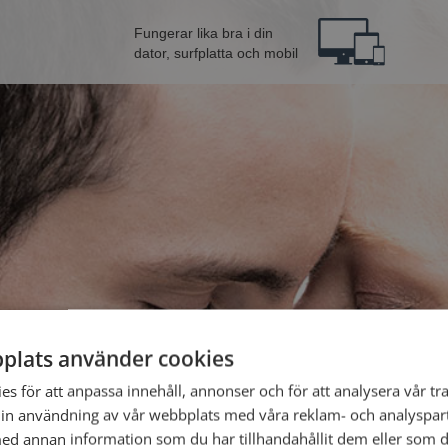
Fungerar lika bra i din
dator, surfplatta och mobil
plats använder cookies
n från Surahammar
Bli 
s för att anpassa innehåll, annonser och för att analysera vår tra
in användning av vår webbplats med våra reklam- och analyspar
d annan information som du har tillhandahållit dem eller som d
Jag är en: