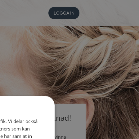
LOGGA IN
medlem utan kostnad!
fik. Vi delar också
tners som kan
e har samlat in
Man
Kvinna