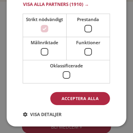
VISA ALLA PARTNERS
(1910) →
Bli medlem utan kostnad!
Strikt nödvändigt
Prestanda
Jag är en:
Man
Kvinna
Målinriktade
Funktioner
Min ålder:
Oklassificerade
ACCEPTERA ALLA
Jag accepterar
Medlemsvillkoren
VISA DETALJER
Jag accepterar
Personuppgiftspolicyn