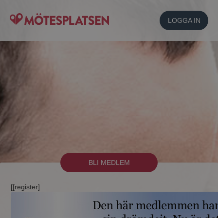
LOGGA IN
BLI MEDLEM
[[register]