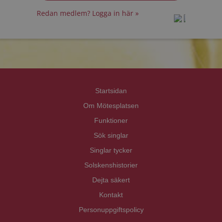
Redan medlem? Logga in här »
prot
prot
Priva
Priva
Startsidan
Om Mötesplatsen
Funktioner
Sök singlar
Singlar tycker
Solskenshistorier
Dejta säkert
Kontakt
Personuppgiftspolicy