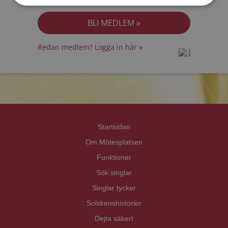
Jag accepterar
Personuppgiftspolicyn
Redan medlem? Logga in här »
prot
prot
Priva
Priva
Startsidan
Om Mötesplatsen
Funktioner
Sök singlar
Singlar tycker
Solskenshistorier
Dejta säkert