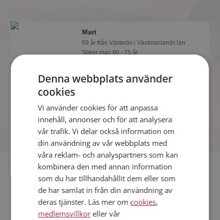
Mari
69 år från Västerås i Västmanlands län
Söker man 60 - 75 år
Om en minut kan du vara medlem på
Denna webbplats använder
Mötesplatsen och se om Mari är
tankspridd eller händig! Det är enklare
cookies
att hitta kärleken på nätet!
Vi använder cookies för att anpassa
innehåll, annonser och för att analysera
vår trafik. Vi delar också information om
din användning av vår webbplats med
våra reklam- och analyspartners som kan
Fler singlar
kombinera den med annan information
som du har tillhandahållit dem eller som
de har samlat in från din användning av
Fler singelkvinnor från Västerås
:
Birgitta
,
Anette
,
Isabelle
deras tjänster. Läs mer om
cookies
,
Män från Västerås
medlemsvillkor
eller vår
Dejta kvinnor i Sverige