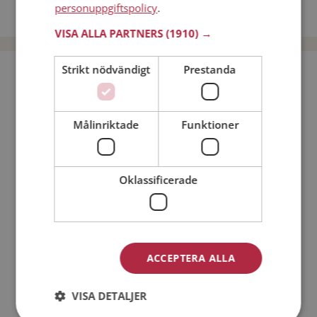
personuppgiftspolicy
.
Dejta män i Sverige
VISA ALLA PARTNERS
(1910) →
Strikt nödvändigt
Prestanda
Bli medlem utan kostnad!
Jag är en:
Man
Kvinna
Målinriktade
Funktioner
Min ålder:
Oklassificerade
ACCEPTERA ALLA
VISA DETALJER
Jag accepterar
Medlemsvillkoren