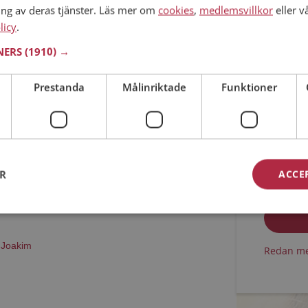
ing av deras tjänster. Läs mer om
cookies
,
medlemsvillkor
eller v
licy
.
 Värmlands län
Min ålder
41 år
TNERS
(1910) →
har ett fotoalbum på Mötesplatsen? Bli medlem
finns tusentals fotoalbum med spännande bilder
Prestanda
Målinriktade
Funktioner
Jag acc
ER
ACCE
Jag acc
,
Joakim
Redan me