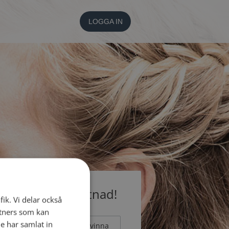
LOGGA IN
medlem utan kostnad!
fik. Vi delar också
tners som kan
e har samlat in
Man
Kvinna