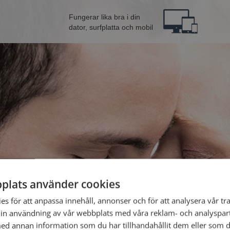
Fungerar lika bra i din
dator, surfplatta och mobil
plats använder cookies
från Säffle
Bli 
s för att anpassa innehåll, annonser och för att analysera vår tra
in användning av vår webbplats med våra reklam- och analyspar
d annan information som du har tillhandahållit dem eller som d
Jag är en: