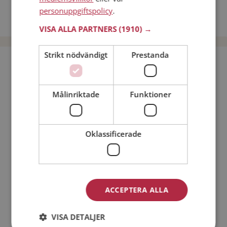
Dejta kvinnor i Sverige
personuppgiftspolicy
.
Dejta män i Sverige
VISA ALLA PARTNERS
(1910) →
Strikt nödvändigt
Prestanda
Bli medlem utan kostnad!
Målinriktade
Funktioner
Jag är en:
Man
Kvinna
Min ålder:
Oklassificerade
ACCEPTERA ALLA
VISA DETALJER
Jag accepterar
Medlemsvillkoren