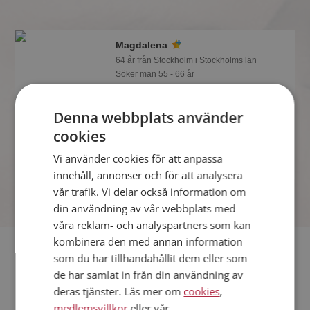
Magdalena
64 år från Stockholm i Stockholms län
Söker man 55 - 66 år
Om du är medlem så kan du matcha
din personlighet mot Magdalena eller
Denna webbplats använder
någon av alla de andra singlarna.
cookies
Kanske passar ni som handen i
handsken?
Vi använder cookies för att anpassa
innehåll, annonser och för att analysera
vår trafik. Vi delar också information om
din användning av vår webbplats med
våra reklam- och analyspartners som kan
kombinera den med annan information
Fler singlar
som du har tillhandahållit dem eller som
de har samlat in från din användning av
Fler singelkvinnor från Stockholm
:
Sarah
,
Vanja
,
Ellivi
deras tjänster. Läs mer om
cookies
,
Män från Stockholm
medlemsvillkor
eller vår