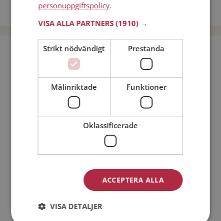
personuppgiftspolicy
.
Dejta män i Sverige
VISA ALLA PARTNERS
(1910) →
Strikt nödvändigt
Prestanda
Bli medlem utan kostnad!
Jag är en:
Man
Kvinna
Målinriktade
Funktioner
Min ålder:
Oklassificerade
ACCEPTERA ALLA
VISA DETALJER
Jag accepterar
Medlemsvillkoren