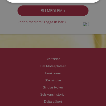
Jag accepterar
Personuppgiftspolicyn
Redan medlem? Logga in här »
prot
prot
Priva
Priva
Startsidan
Om Mötesplatsen
Funktioner
Sök singlar
Singlar tycker
Solskenshistorier
Dejta säkert