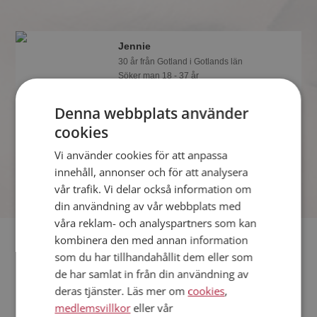
Jennie
30 år från Gotland i Gotlands län
Söker man 18 - 37 år
Om en minut kan du vara medlem på
Denna webbplats använder
Mötesplatsen och se om Jennie är
tankspridd eller händig! Det är enklare
cookies
att hitta kärleken på nätet!
Vi använder cookies för att anpassa
innehåll, annonser och för att analysera
vår trafik. Vi delar också information om
din användning av vår webbplats med
våra reklam- och analyspartners som kan
Fler singlar
kombinera den med annan information
som du har tillhandahållit dem eller som
de har samlat in från din användning av
Fler singelkvinnor från Gotland
:
Erica
,
Gertrud
,
Marre
deras tjänster. Läs mer om
cookies
,
Män från Gotland
medlemsvillkor
eller vår
Dejta kvinnor i Sverige