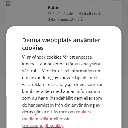
Robin
38 år från Älvsbyn i Norrbottens län
Söker kvinna 18 - 45 år
Om en minut kan du vara medlem på
Mötesplatsen och se om Robin är
Denna webbplats använder
tankspridd eller händig! Det är enklare
att hitta kärleken på nätet!
cookies
Vi använder cookies för att anpassa
innehåll, annonser och för att analysera
vår trafik. Vi delar också information om
din användning av vår webbplats med
våra reklam- och analyspartners som kan
Fler singlar
kombinera den med annan information
som du har tillhandahållit dem eller som
Fler singelmän från Älvsbyn
:
Kjell
,
Donald
,
Michael
de har samlat in från din användning av
Kvinnor från Älvsbyn
deras tjänster. Läs mer om
cookies
,
Dejta kvinnor i Sverige
medlemsvillkor
eller vår
Dejta män i Sverige
personuppgiftspolicy
.