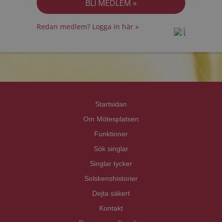
Redan medlem? Logga in här »
prot
prot
Priva
Priva
Startsidan
Om Mötesplatsen
Funktioner
Sök singlar
Singlar tycker
Solskenshistorier
Dejta säkert
Kontakt