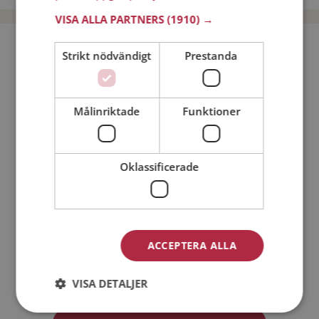
VISA ALLA PARTNERS
(1910) →
Bli medlem utan kostnad!
Strikt nödvändigt
Prestanda
Jag är en:
Man
Kvinna
Målinriktade
Funktioner
Min ålder:
Oklassificerade
ACCEPTERA ALLA
Jag accepterar
Medlemsvillkoren
VISA DETALJER
Jag accepterar
Personuppgiftspolicyn